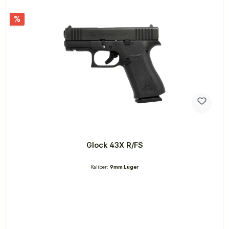
%
Glock 43X R/FS
Kaliber:
9mm Luger