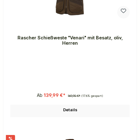
Rascher Schießweste "Venari" mit Besatz, oliv,
Herren
Ab
139,99 €*
169,90 €*
(17.6% gespart)
Details
%