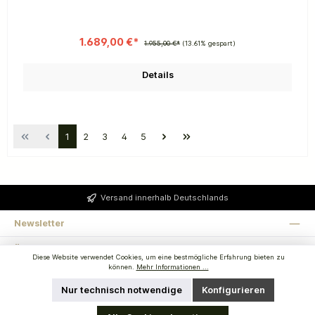
1.689,00 €*
1.955,00 €*
(13.61% gespart)
Details
1
2
3
4
5
Versand innerhalb Deutschlands
Newsletter
Über uns
Diese Website verwendet Cookies, um eine bestmögliche Erfahrung bieten zu
können.
Mehr Informationen ...
Rechtstexte
Nur technisch notwendige
Konfigurieren
Wichtige Links