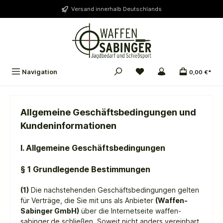
alt springen
Versand innerhalb Deutschlands
Navigation
0,00 €*
Allgemeine Geschäftsbedingungen und
Kundeninformationen
I. Allgemeine Geschäftsbedingungen
§ 1 Grundlegende Bestimmungen
(1)
Die nachstehenden Geschäftsbedingungen gelten
für Verträge, die Sie mit uns als Anbieter
(
Waffen-
Sabinger GmbH
)
über die Internetseite waffen-
sabinger.de schließen. Soweit nicht anders vereinbart,