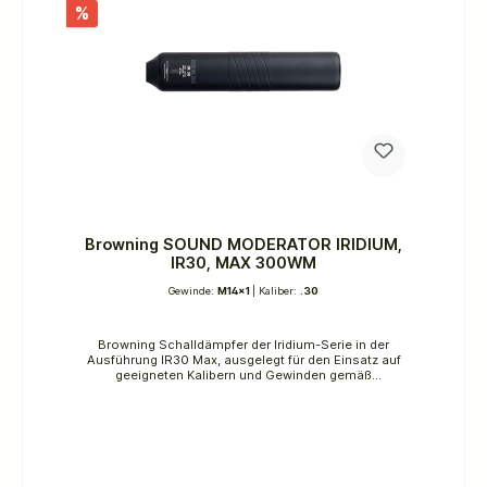
Laufhalterung)Gewicht: 284gDurchmesser:
%
49mmMaximaler Laufdurchmesser: 22,5mmFarbe:
Mattschwarz mit einem goldenen Ring in der
MitteMaterial (außen): Eloxiertes hochwertiges
AluminiumMaterial (innen): Leitbleche: Eloxiertes
hochwertiges Aluminium.Kern (erste Schallwand):
Rostfreier StahlGewindematerial: Titan
Browning SOUND MODERATOR IRIDIUM,
IR30, MAX 300WM
Gewinde:
M14x1
| Kaliber:
.30
Browning Schalldämpfer der Iridium-Serie in der
Ausführung IR30 Max, ausgelegt für den Einsatz auf
geeigneten Kalibern und Gewinden gemäß
Herstellerangaben. Die Konstruktion ist auf eine
effektive Schall- und Mündungsdruckreduzierung
abgestimmt und unterstützt ein ruhigeres
Schussverhalten sowie eine spürbare Verringerung
des Rückstoßimpulses. Durch die präzise Fertigung
fügt sich der Schalldämpfer stabil und konzentrisch
an die Mündung an, was eine gleichbleibende