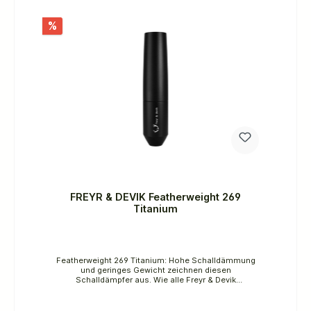
Schalldämpfer sind im klassisch-
stromlinienförmigen Freyr & Devik Design. Die sich
verjüngende Form ist auch für die Festigkeit
%
optimiert. Es ermöglicht dem Schalldämpfer
ebenfalls ein reibungsloseres Gleiten durch dichtere
Vegetation. Die angehobene Mündung verringert
Wassereintritt beim Jagen im Regen. Alle Freyr &
Devik Schalldämpfer können einfach ohne
Zuhilfenahme von Werkzeugen geöffnet werden. Dies
vereinfacht die Wartung, Reinigung und Trocknung
nach der Jagd bei Regen.Technische
Daten:Dämmung: 27-31 dBGewicht: ca. 196 gLänge
ab Mündung: 100 mmGesamtlänge: 154
mmDurchmesser: 49,5 mmKern: Titan
FREYR & DEVIK Featherweight 269
Titanium
Featherweight 269 Titanium: Hohe Schalldämmung
und geringes Gewicht zeichnen diesen
Schalldämpfer aus. Wie alle Freyr & Devik
Schalldämpfer ist auch dieser speziell für die Jagd
entwickelt. Er besitzt eine hohe Schalldämmung,
obwohl er gerade mal 269 Gramm wiegt. Dieses