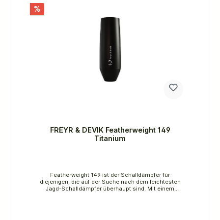
Aluminium und Vanadium. Dieses Material bietet eine
%
hervorragende Kombination aus geringem Gewicht
und hoher Festigkeit und sorgt für eine
außergewöhnliche Widerstandsfähigkeit selbst bei
anspruchsvollen Einsätzen.Mit einem Gewicht von
ca. 0,40 kg bleibt der Schalldämpfer angenehm
leicht und unterstützt eine bessere Führigkeit der
Waffe. Das reduzierte Gewicht minimiert zudem die
Beeinflussung der Laufschwingung und trägt zu einer
stabilen Treffpunktlage bei. Gleichzeitig sorgt die
Konstruktion für mehr Komfort und geringere
Ermüdung bei längeren Einsätzen.Die präzise
gefertigte Struktur gewährleistet eine gleichmäßige
und verlässliche Dämpfleistung über
unterschiedliche Kaliber hinweg. Dank des M22x1-
Gewindes lässt sich der Schalldämpfer flexibel über
Direktgewindeadapter oder mit einem ERA LOC
Schnellverschluss montieren.Der INCA HOT 50Ti ist
FREYR & DEVIK Featherweight 149
für verschiedene Kaliber ausgelegt und überzeugt
durch seine Vielseitigkeit sowie seine robuste
Titanium
Bauweise – ideal für alle, die Wert auf Qualität,
Effizienz und Langlebigkeit legen.Technische Daten:•
Marke: FBT Fine Ballistic Tools®• Modell: INCA HOT
50Ti• Bauart: Over-Barrel• Fertigung: Monolithischer
3D-Druck• Gewicht: ca. 0,40 kg• Gewinde: M22x1•
Featherweight 149 ist der Schalldämpfer für
Kaliber: .264 / 6,5 mm, .30 / 7,62 mm, .338 / 8,5 mm,
diejenigen, die auf der Suche nach dem leichtesten
.375 / 9,5 mmMaterial:• 100 % Titan (Titan Grade
Jagd-Schalldämpfer überhaupt sind. Mit einem
23)Lieferumfang:• INCA HOT 50Ti Titan
Gewicht von nur 149 Gramm bietet er immer noch
SchalldämpferBezeichnung
ein hohes Maß an Schalldämpfung in einem kleinen
SilencerGewichtDurchmesserLängeLänge ab
und bemerkenswert leichten Gehäuse. Bei diesem
MündungDämpfungsleistung*INCA HOT
Gewicht hat es kaum Einfluss auf die natürliche
K44Ti240g44 mm155 mm140 mm32 dBINCA HOT