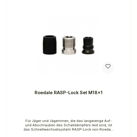
starken und stabilen Sitz des
Schalldämpfers.Spezifikationen:Schalldämmung /
Dämpfung: -30,5dBc (.308)Gesamtlänge:
237,5mmLänge (nach vorne): 149mmLänge (über den
Lauf): 81,5mm (ohne Laufhalterung), 88,5mm (mit
Laufhalterung)Gewicht: 344gDurchmesser:
49mmMaximaler Laufdurchmesser: 22,5mmFarbe:
Mattschwarz mit einem goldenen Ring in der
MitteMaterial (außen): Eloxiertes hochwertiges
AluminiumMaterial (innen): Leitbleche: Eloxiertes
hochwertiges Aluminium.Kern (erste Schallwand):
Rostfreier StahlGewindematerial: Titan
Roedale RASP-Lock Set M18x1
Für Jäger und Jägerinnen, die das langwierige Auf-
und Abschrauben des Schalldämpfers leid sind, ist
das Schnellwechselsystem RASP-Lock von Roedale
die technisch beste und sicherste Lösung. Mit nur