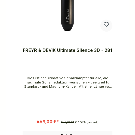
FREYR & DEVIK Ultimate Silence 3D - 281
Dies ist der ultimative Schalldämpfer für alle, die
maximale Schallreduktion wünschen – geeignet für
Standard- und Magnum-Kaliber. Mit einer Länge von
151 mm und 281 Gramm Gewicht ist er ein leichter
Schalldämpfer mit erstklassigem
Schallreduktionsniveau.Durch den 3D-gedruckten
Kern aus Titan Grad 5 können neue
Höchstleistungen bezüglich Schalldämpfung erreicht
werden. Dazu kommt noch ein neues
Schallwanddesign, welches die Gase innerhalb des
Schalldämpfers verwirbelt und gegenläufige Impulse
469,00 €*
549,00 €*
(14.57% gespart)
auf den Schalldämpfer übertragen und dadurch mehr
Stabilisierung erzeugen kann. Die „Wedge-Brake“
Technologie bremst die Verbrennungsgase wirksam