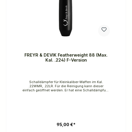
FREYR & DEVIK Featherweight 88 (Max.
Kal. .224) F-Version
Schalldämpfer für Kleinkaliber-Waffen im Kal.
.22WMR, .22LR. Für die Reinigung kann dieser
einfach geöffnet werden. Er hat eine Schalldämpfung
von 35 dB bei einem Gewicht von 88 g und einer
Länge von 123 mm, 113 mm vor dem Lauf.Dämpfung:
35 dBGewicht: ca. 88gKern: Luftfahrt 6061 T6
aluminumGesamtlänge: 123 mm Länge vor Mündung:
113mmDurchmesser: 32,5 mm"F"-VersionGewinde:
1/2" 20
95,00 €*