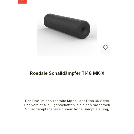
OnbarrelAußendurchmesser: 30 mmGesamtlänge:
142 mmVerlängerung der Waffe: 127
mmLaufüberlappung: 15 mmMaterial: EdelstahlAuch
für hohe Schußfolgen geeignetSystem aus mehreren
massiven Edelstahl-Einzelelementen - nicht
zerlegbarGewicht: ca.245 g
Roedale Schalldämpfer Ti48 MK-X
Der Ti48 ist das zentrale Modell der Titan 3D Serie
und vereint alle Eigenschaften, die einen modernen
Schalldämpfer auszeichnen: hohe Dämpfleistung,
ausgewogene Baugröße und universelle
Einsatzmöglichkeiten. Mit einer spitzen
Dämpfungsleistung, nur 193 mm Gesamtlänge und
128 mm Verlängerung bietet er ein beeindruckendes
Verhältnis aus Effektivität und Führigkeit.Sein