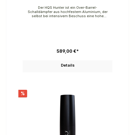
Der HQS Hunter ist ein Over-Barrel-
Schalldämpfer aus hochfestem Aluminium, der
selbst bei intensivem Beschuss eine hohe
Vibrations und Verschleißfestigkeit aufweist.Durch
ein innovatives Mesh wird der Schussknall bis zu 5
dB stärker gedämpft als beim Modell Hunter.•
Länge:250 mm• Länge über den Lauf hinaus:154
mm• Durchmesser:54 mm• Gewicht:577 g Geeignet
für alle klassischen Jagdkaliber und mit 50 %
Rückstoßreduzierung und 42 dB Schallreduzierung.
589,00 €*
Details
%