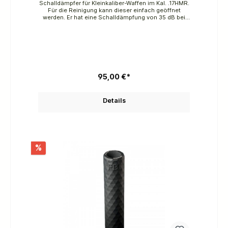
Schalldämpfer für Kleinkaliber-Waffen im Kal. .17HMR.
Für die Reinigung kann dieser einfach geöffnet
werden. Er hat eine Schalldämpfung von 35 dB bei
einem Gewicht von 88 g und einer Länge von 123
mm, 113 mm vor dem Lauf. Dämpfung: 35 dBGewicht:
ca. 88gKern: Luftfahrt 6061 T6
aluminumGesamtlänge: 123 mm Länge vor Mündung:
113mmDurchmesser: 32,5 mm"F"-VersionGewinde:
1/2" 20
95,00 €*
Details
%