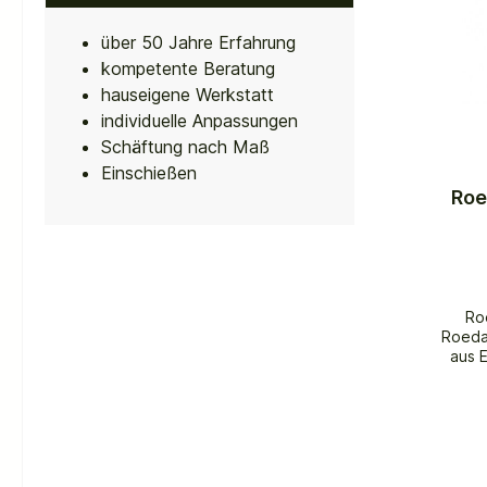
über 50 Jahre Erfahrung
kompetente Beratung
hauseigene Werkstatt
individuelle Anpassungen
Schäftung nach Maß
Einschießen
Roe
Ro
Roeda
aus E
verle
S
Gewin
Grun
viele 
ge