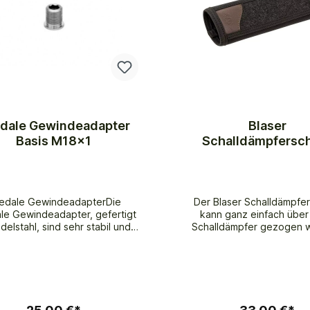
Schraubenbefestigung
dale Gewindeadapter
Blaser
Basis M18x1
Schalldämpfersc
edale GewindeadapterDie
Der Blaser Schalldämpfe
le Gewindeadapter, gefertigt
kann ganz einfach über
delstahl, sind sehr stabil und
Schalldämpfer gezogen 
ihen eine enorme Flexibilität.
Passend ideal für den Bl
ie sind in allen möglichen
Barrel Schalldämpfer. Du
degrößen erhältlich und auf
dehnbare Neoprenmaterial
d der Konstruktionsweise für
flexibel. Eine beschichtet
Anwendungen adaptierbar. Für
aus Lodenimitat und Le
wöhnlich werden diese mit
bewährtem Design, leit