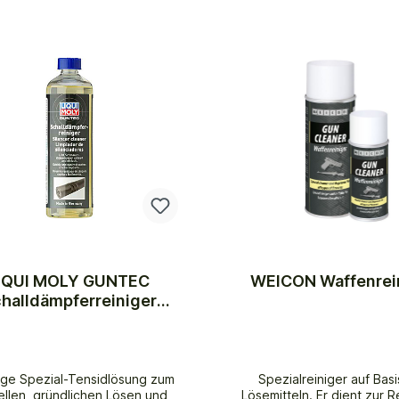
IQUI MOLY GUNTEC
WEICON Waffenrei
halldämpferreiniger
500ml
ige Spezial-Tensidlösung zum
Spezialreiniger auf Bas
ellen, gründlichen Lösen und
Lösemitteln. Er dient zur 