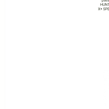
pass
HUNT
X• SPE