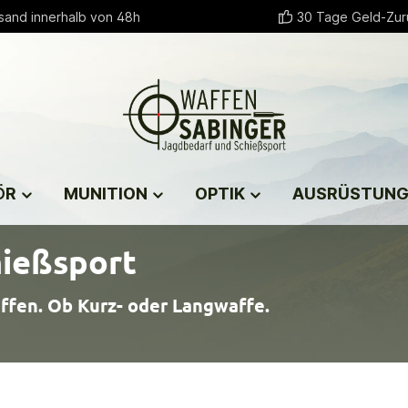
sand innerhalb von 48h
30 Tage Geld-Zur
ÖR
MUNITION
OPTIK
AUSRÜSTUN
hießsport
ffen. Ob Kurz- oder Langwaffe.