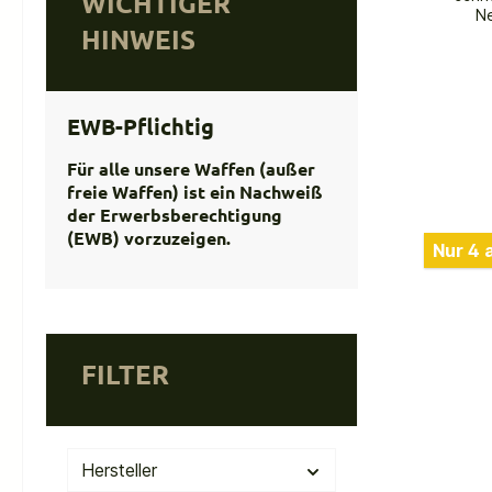
WICHTIGER
Ne
HINWEIS
V
Scha
eigen
einfac
EWB-Pflichtig
Für alle unsere Waffen (außer
Carbon
freie Waffen) ist ein Nachweiß
der Erwerbsberechtigung
Schm
(EWB) vorzuzeigen.
Nur 4 
geei
Schall
Schall
norm
Rücks
ca. 2
FILTER
weic
m
Sch
einse
Hersteller
Re
Ver