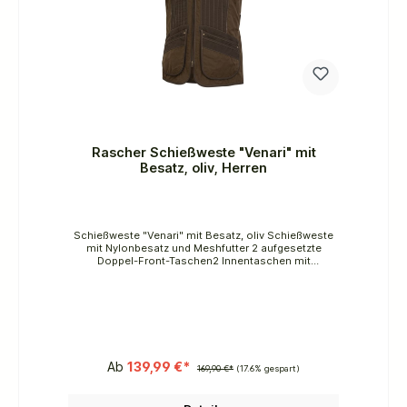
Rascher Schießweste "Venari" mit
Besatz, oliv, Herren
Schießweste "Venari" mit Besatz, oliv Schießweste
mit Nylonbesatz und Meshfutter 2 aufgesetzte
Doppel-Front-Taschen2 Innentaschen mit
ReißverschlussSeitenschlitze mit je 2
Druckknöpfenleichtes und atmungsaktives
Meshfutter für optimales Gleiten der Weste auf der
Bekleidungsschicht darunterVerstell-Riegel im
Rückenteil mit Knöpfen2-Wege-
Frontreißverschlussflache vertikaleSteppung im
Anschlagbereich mit leichter
Wattierunghervorragend gleitende Nylonbesätze im
Ab
139,99 €*
169,90 €*
(17.6% gespart)
SchulterbereichDie Venari Schießweste ist eine der
bekanntesten und Wettkampf-erprobtesten
Schießwesten überhaupt. Seit Jahren ist sie fester