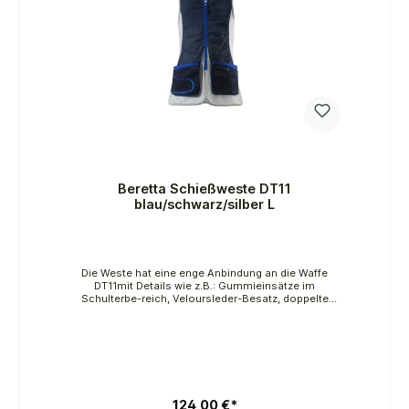
Beretta Schießweste DT11
blau/schwarz/silber L
Die Weste hat eine enge Anbindung an die Waffe
DT11mit Details wie z.B.: Gummieinsätze im
Schulterbe-reich, Veloursleder-Besatz, doppelte
Taschen, Einsatzfür Schießpolster etc.
Material: 65% Polyester, 35%
BaumwolleFarbe: blau/schwarz/silber
124,00 €*