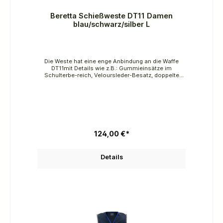
Beretta Schießweste DT11 Damen
blau/schwarz/silber L
Die Weste hat eine enge Anbindung an die Waffe
DT11mit Details wie z.B.: Gummieinsätze im
Schulterbe-reich, Veloursleder-Besatz, doppelte
Taschen, Einsatzfür Schießpolster etc.
Material: 65% Polyester, 35%
BaumwolleFarbe: blau/schwarz/silber
124,00 €*
Details