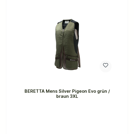
Schulterlinie entfernt.- Öko-Lederpatch auf der linken
Schulter zum Tragen der kaputten Waffe.- YKK-
Reißverschluss.- Brusttasche.- Große Fronttaschen
mit doppeltem Einstieg, Details aus Kunstleder und
Druckknöpfen.- Beretta personalisierte Nieten.-
Beretta-Logo in Kontrastfarbe auf der linken Tasche
gestickt.- Beretta Active-Design auf dem Rücken
unterstreicht die sportliche Geste.- Atmungsaktives
Mesh auf der Rückseite.- Beretta-Logo-Gummipatch
in Kontrastfarbe auf der Rückenpasse.- Plastikclip
zum Befestigen des Lätzchens auf der Rückseite. -
Handtuch- / Ohrenschützer hinten mit
personalisierten Gummiknöpfen.-
Innenzugregulierung.- Innere Sicherheitstasche mit
Reißverschluss.SchießwesteDie Schießweste ist ein
unverzichtbares Kleidungsstück für Profi- und
Hobbyschützen. Aus diesem Grund bietet die Beretta
Shooting Vest-Linie Schießwesten, die für alle
möglichen Anforderungen entwickelt und hergestellt
wurden, sodass Sie diejenige auswählen können, die
besser zu Ihnen passt.
BERETTA Mens Silver Pigeon Evo grün /
braun 3XL