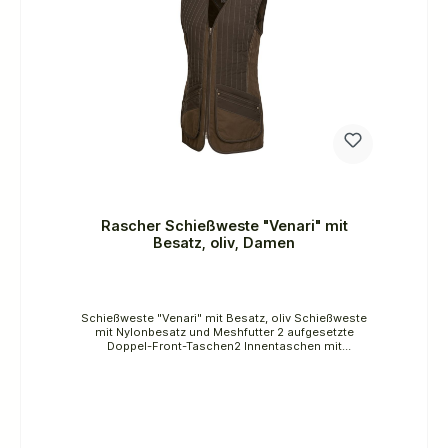
Rascher Schießweste "Venari" mit
Besatz, oliv, Damen
Schießweste "Venari" mit Besatz, oliv Schießweste
mit Nylonbesatz und Meshfutter 2 aufgesetzte
Doppel-Front-Taschen2 Innentaschen mit
ReißverschlussSeitenschlitze mit je 2
Druckknöpfenleichtes und atmungsaktives
Meshfutter für optimales Gleiten der Weste auf der
Bekleidungsschicht darunterVerstell-Riegel im
Rückenteil mit Knöpfen2-Wege-
Frontreißverschlussflache vertikaleSteppung im
Anschlagbereich mit leichter