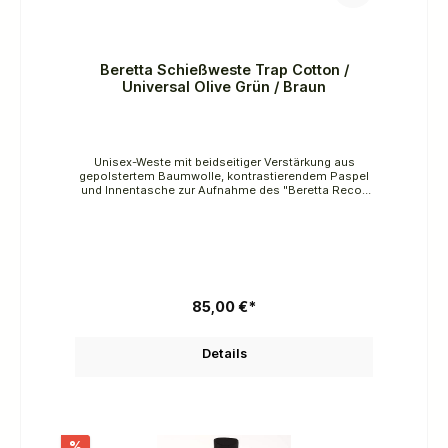
Beretta Schießweste Trap Cotton /
Universal Olive Grün / Braun
Unisex-Weste mit beidseitiger Verstärkung aus
gepolstertem Baumwolle, kontrastierendem Paspel
und Innentasche zur Aufnahme des "Beretta Recoil
Reducer", der nicht im Kleidungsstück enthalten
ist.Taschen für PatronenSchlitz mit elastischem
Einsatz für perfekten Sitz auf den SchulternBand für
Handtuch/Kopfhörer auf der
RückseiteHintertascheVerstärkung aus Baumwolle
bis zur TailleInnentaschen für "Beretta Recoil
Reducer"Innentasche mit ReißverschlussStoff65.0%
PES, 35.0% CO
85,00 €*
Details
%