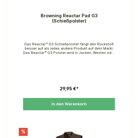
Browning Reactar Pad G3
(Schießpolster)
Das Reactar™ G3 Schießpolster fängt den Rückstoß
besser auf als jedes andere Produkt auf dem Markt.
Das Reactar™ G3 Polster wird in Jacken, Westen oder
Hemden mit einer speziellen Reactar™ G3-Tasche
gesteckt. Es verändert Ihre Ladelänge und Ihren
Visierpunkt nicht, es passt sich leicht an Ihre
Morphologie an.
29,95 €*
In den Warenkorb
%