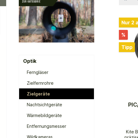
Nur 2 
%
Tipp
Optik
Ferngläser
Zielfernrohre
Zielgeräte
PIC
Nachtsichtgeräte
Wärmebildgeräte
Entfernungsmesser
Kite 
Wildkameras
präzis