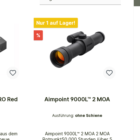
Nur 1 auf Lager!
%
RO Red
Aimpoint 9000L™ 2 MOA
Ausführung:
ohne Schiene
aus dem
Aimpoint 9000L™ 2 MOA 2 MOA
 neue
Rotpunkt50.000 Stunden (über 5