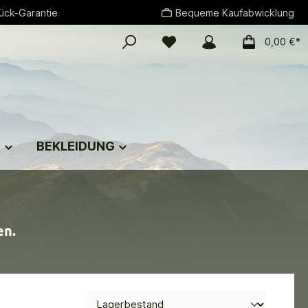
ück-Garantie
Bequeme Kaufabwicklung
0,00 €*
G
BEKLEIDUNG
en.