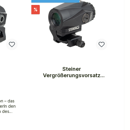
%
Steiner
Vergrößerungsvorsatz
TM3x Magnifier
ion – das
erIn den
n des
pfes und
s
 für