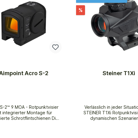
%
Aimpoint Acro S-2
Steiner T1Xi
 S-2™ 9 MOA - Rotpunktvisier
Verlässlich in jeder Situat
t integrierter Montage für
STEINER T1Xi Rotpunktvisi
ierte Schrotflintschienen Die
dynamischen Szenarie
kte Konstruktion des neuen
Schießsports im Wettkam
int® Acro S-2 basiert auf der
der Jagd steht da
eration des Acro.Eines seiner
Leuchtpunktvisier T1Xi