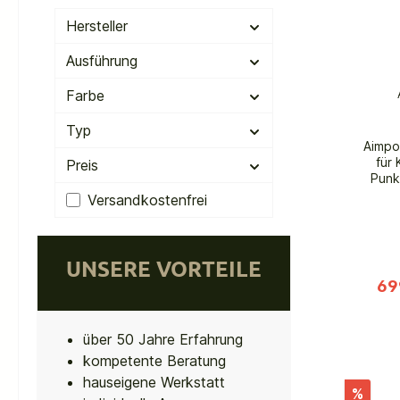
Punk
Hersteller
Mo
Ziele
Ausführung
Robus
Nu
Farbe
Ausf
Tr
Typ
Verg
Aimpo
MOA• M
für
Preis
F
Punk
Komp
minim
Filter hinzufügen: Versandkostenfrei
Versandkostenfrei
Rotpu
M
en
einfa
UNSERE VORTEILE
Turre
69
CR203
Stu
Wasser
über 50 Jahre Erfahrung
besch
Gesa
kompetente Beratung
hauseigene Werkstatt
%