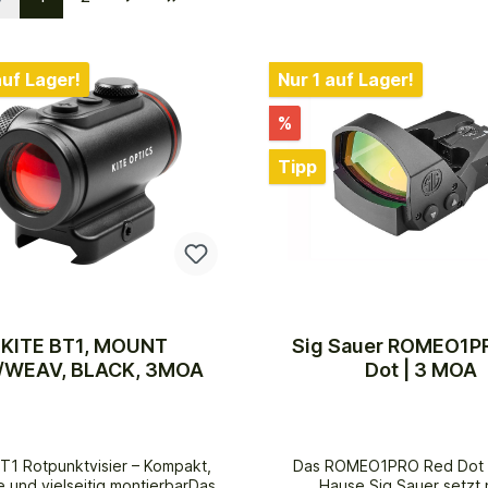
auf Lager!
Nur 1 auf Lager!
%
Tipp
KITE BT1, MOUNT
Sig Sauer ROMEO1P
/WEAV, BLACK, 3MOA
Dot | 3 MOA
BT1 Rotpunktvisier – Kompakt,
Das ROMEO1PRO Red Dot 
e und vielseitig montierbarDas
Hause Sig Sauer setzt