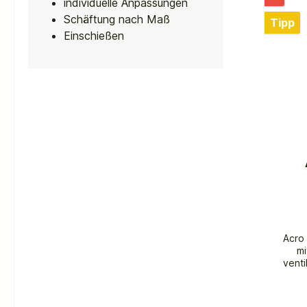
individuelle Anpassungen
Schäftung nach Maß
Tipp
Einschießen
Acro
mi
ventil
kompa
Aimpo
2. Gen