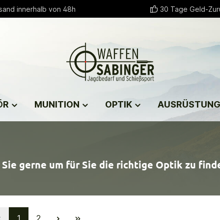
sand innerhalb von 48h
30 Tage Geld-Zur
ÖR
MUNITION
OPTIK
AUSRÜSTUN
Sie gerne um für Sie die richtige Optik zu find
1
2