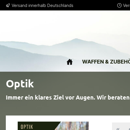
Versand innerhalb Deutschlands
Ver
springen
Zur Hauptnavigation springen
WAFFEN & ZUBEH
Optik
Immer ein klares Ziel vor Augen. Wir beraten 