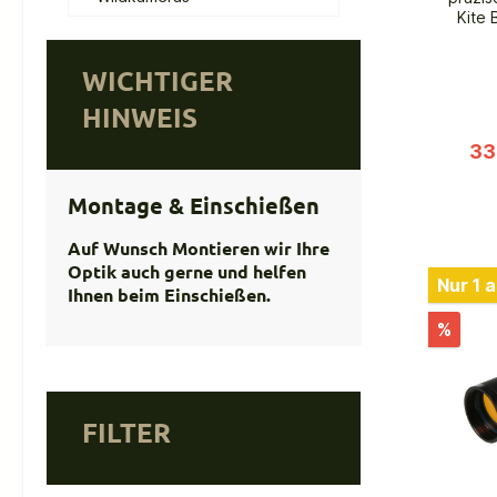
Kite 
Leuch
leistu
WICHTIGER
Zieler
HINWEIS
Pica
sich d
33
kompat
und e
Anwen
Montage & Einschießen
MOA
s
Auf Wunsch Montieren wir Ihre
glei
Optik auch gerne und helfen
robus
Nur 1 
Ihnen beim Einschießen.
Wide
%
B
Ge
mi
def
FILTER
sa
Be
Kompak