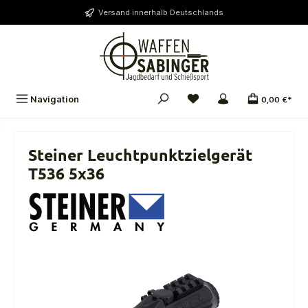
alt springen
Versand innerhalb Deutschlands
Navigation
0,00 €*
Steiner Leuchtpunktzielgerät
T536 5x36
Bildergalerie überspringen