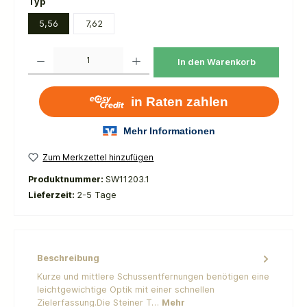
auswählen
Typ
5,56
7,62
Produkt Anzahl: Gib den gewünschten Wert ein oder benutze die Schaltflächen um die 
In den Warenkorb
Zum Merkzettel hinzufügen
Produktnummer:
SW11203.1
Lieferzeit:
2-5 Tage
Beschreibung
Kurze und mittlere Schussentfernungen benötigen eine
leichtgewichtige Optik mit einer schnellen
Zielerfassung.Die Steiner T…
Mehr