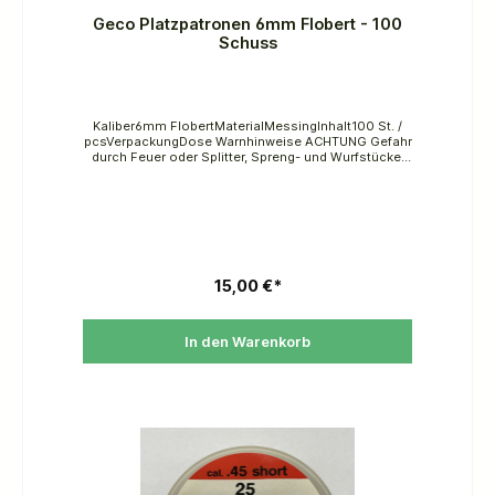
Geco Platzpatronen 6mm Flobert - 100
Schuss
Kaliber6mm FlobertMaterialMessingInhalt100 St. /
pcsVerpackungDose Warnhinweise ACHTUNG Gefahr
durch Feuer oder Splitter, Spreng- und Wurfstücke.
Von Hitze, heißen Oberflächen, Funken, offenen
Flammen und anderen Zündquellenarten fernhalten.
Nicht rauchen.
15,00 €*
In den Warenkorb