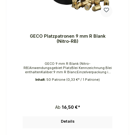
GECO Platzpatronen 9 mm R Blank
(Nitro-RB)
GECO 9 mm R Blank (Nitro-
RB)Anwendungsgebiet:PlatzBlei Kennzeichnung:Blei
enthaltenKaliber:9 mm R BlancEinzelverpackung in
Stück:50Versandkarton in Stück:5000299,00 €
Inhalt:
50 Patrone
(0,33 €* / 1 Patrone)
(Händlerpreis/Netto pro 1.000)29,90 €(UVP inkl.
MwSt. pro Pack)AchtungH204: Gefahr durch Feuer
oder Splitter, Spreng- und Wurfstücke.P210: Von
Hitze, heißen Oberflächen, Funken, offenen Flammen
und anderen Zündquellen fernhalten. Nicht rauchen.
Ab
16,50 €*
Details