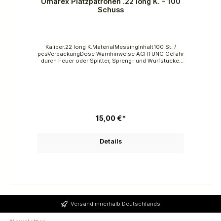
Umarex Platzpatronen .22 long K. - 100
Schuss
Kaliber.22 long K.MaterialMessingInhalt100 St. /
pcsVerpackungDose Warnhinweise ACHTUNG Gefahr
durch Feuer oder Splitter, Spreng- und Wurfstücke.
Von Hitze, heißen Oberflächen, Funken, offenen
Flammen und anderen Zündquellenarten fernhalten.
Nicht rauchen.
15,00 €*
Details
Versand innerhalb Deutschlands