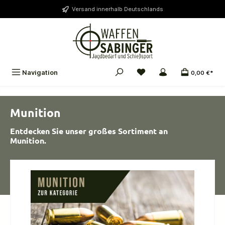
alt springen
Versand innerhalb Deutschlands
Navigation
0,00 €*
Munition
Entdecken Sie unser großes Sortiment an
Munition.