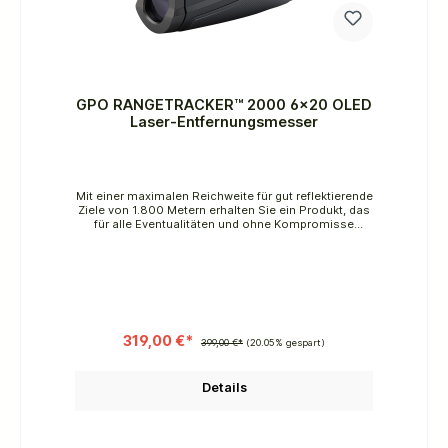
GPO RANGETRACKER™ 2000 6x20 OLED
Laser-Entfernungsmesser
Mit einer maximalen Reichweite für gut reflektierende
Ziele von 1.800 Metern erhalten Sie ein Produkt, das
für alle Eventualitäten und ohne Kompromisse
entwickelt wurde. Der neue OLED Bildschirm
ermöglicht eine detaillierte Objektbeobachtung,
ohne dass es zu störenden Helligkeits- oder
Farbschwankungen kommt.Only available in
Germany, Austria and Denmark.
319,00 €*
399,00 €*
(20.05% gespart)
Details