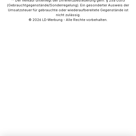
** Der Verkauf unterliegt der Differenzbesteuerung gem. § 25a UStG
(Gebrauchtgegenstände/Sonderregelung). Ein gesonderter Ausweis der
Umsatzsteuer für gebrauchte oder wiederaufbereitete Gegenstände ist
nicht zulässig.
© 2026
LD-Werbung
- Alle Rechte vorbehalten.