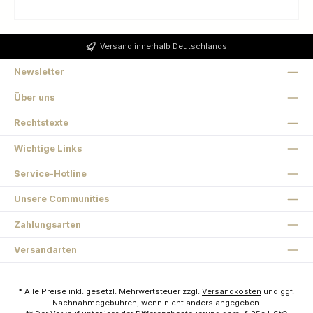
Versand innerhalb Deutschlands
Newsletter
Über uns
Rechtstexte
Wichtige Links
Service-Hotline
Unsere Communities
Zahlungsarten
Versandarten
* Alle Preise inkl. gesetzl. Mehrwertsteuer zzgl.
Versandkosten
und ggf.
Nachnahmegebühren, wenn nicht anders angegeben.