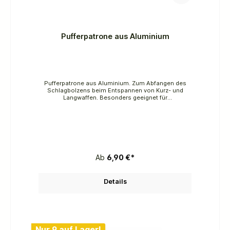
Pufferpatrone aus Aluminium
Pufferpatrone aus Aluminium. Zum Abfangen des
Schlagbolzens beim Entspannen von Kurz- und
Langwaffen. Besonders geeignet für
Trockenübungen von Sportschützen und in
Jungjägerkursen. Durch die Formgebung (auch bei
Dunkelheit) keine Verwechslung mit scharfen
Patronen möglich. 1 Sück.
Ab
6,90 €*
Details
Nur 9 auf Lager!