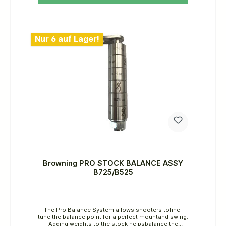
schnell und einfach anzupassen. Perfekt für den
Einsatz im Feld oder beim
Schießtraining!EigenschaftenArt: Quick
DetachFarbe: BlackMaterial: SteelVersandgewicht: 0,
045kgVersandhöhe: 25mmVersandbreite: 102mmVer
sandlänge: 165mm
Nur 6 auf Lager!
Browning PRO STOCK BALANCE ASSY
B725/B525
The Pro Balance System allows shooters tofine-
tune the balance point for a perfect mountand swing.
Adding weights to the stock helpsbalance the