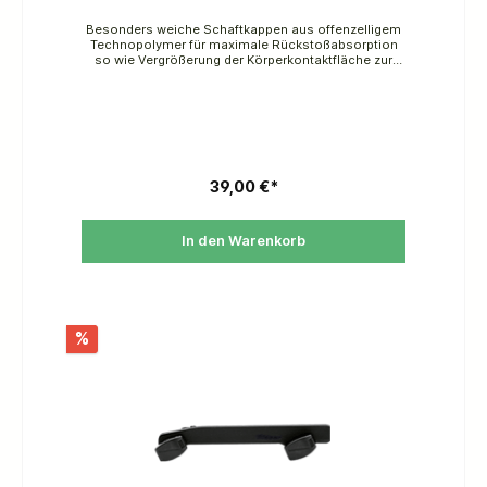
Besonders weiche Schaftkappen aus offenzelligem
Technopolymer für maximale Rückstoßabsorption
so wie Vergrößerung der Körperkontaktfläche zur
besseren Verteilung der verbleibenden
Rücksoßkräfte. Dieses Material ist weicher, leichter
und deutlich besser gleitend als Gummi. Für Beretta-
Originalschäftungen sind keine Anpassarbeiten
erforderlich.
39,00 €*
In den Warenkorb
%