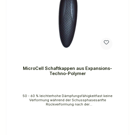
MicroCell Schaftkappen aus Expansions-
Techno-Polymer
50 - 60 % leichterhohe Dämpfungsfähigkeitfast keine
Verformung während der Schussphasesanfte
Rückverformung nach der
Verformungsphaseschleifbar Das Expansions-
Techno-Polymer besteht intern aus einer
Mikroluftblasenstruktur, die während der
Kompressionsphase ihre Form beibehält ohne sich
zu verbreitern oder sich zu deformieren.Soft (Dichte
45 - 50 %), 45 x 146 mm