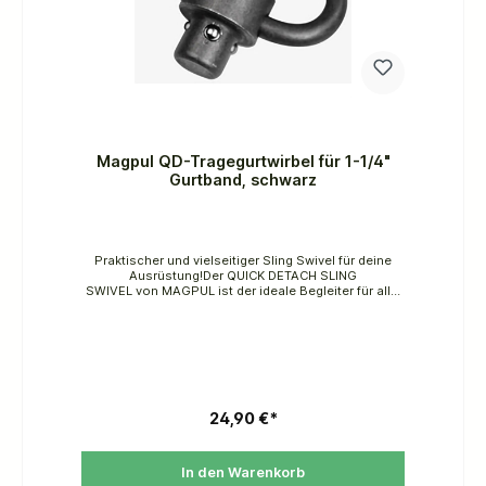
Magpul QD-Tragegurtwirbel für 1-1/4"
Gurtband, schwarz
Praktischer und vielseitiger Sling Swivel für deine
Ausrüstung!Der QUICK DETACH SLING
SWIVEL von MAGPUL ist der ideale Begleiter für alle,
die Wert auf Flexibilität und Qualität legen. Dieser
Push-Button Sling Swivel ist speziell für 1-1/4"
Webbing entwickelt und kompatibel mit QD Sling-
Anschlusspunkten.Produktmerkmale:Push-Button
Quick-Detach MechanismusKompatibel mit QD
Sling-AnschlusspunktenHergestellt aus
manganphosphatiertem StahlIdeal in Kombination
mit dem MS1 Sling für einen dedizierten Zweipunkt-
24,90 €*
SlingKann mit dem MS1 MS4 Adapter für einen
umwandelbaren Sling von zwei auf einen Punkt
verwendet werdenHergestellt in den USAMit diesem
In den Warenkorb
Sling Swivel hast du die Freiheit, deine Ausrüstung