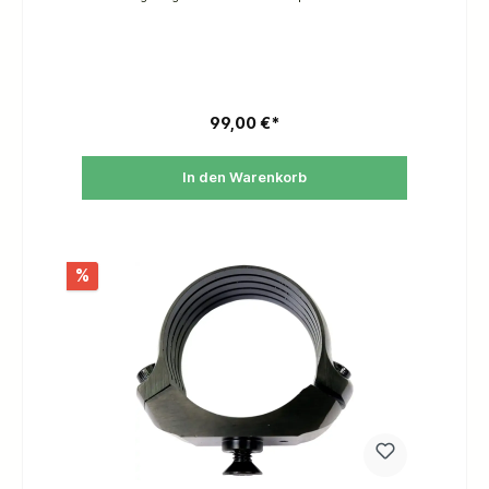
shotgun, aids follow-up shots and theadditional
mass reduces felt recoil.
99,00 €*
In den Warenkorb
%