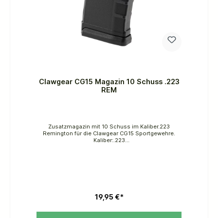
Clawgear CG15 Magazin 10 Schuss .223
REM
Zusatzmagazin mit 10 Schuss im Kaliber.223
Remington für die Clawgear CG15 Sportgewehre.
Kaliber:.223
Rem.System:SchusswaffenMagazinkapazität:10
SchussGehäusematerial:PolymerFarbe:SchwarzGew
icht:79 gMaße:95 x 70 x 30 mm
19,95 €*