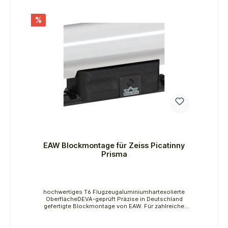
heute unerreicht. Nur die Original Blaser
Sattelmontage sichert Ihnen 10 Jahre Garantie auf
die Schussleistung unserer Waffen.
%
EAW Blockmontage für Zeiss Picatinny
Prisma
hochwertiges T6 Flugzeugaluminiumhartexolierte
OberflächeDEVA-geprüft Präzise in Deutschland
gefertigte Blockmontage von EAW. Für zahlreiche
Modelle lieferbar.Einteilige und nur 92 g leichte
Montage aus hochwertigem, aus dem Vollen
gefräßten, T6 Flugzeugaluminium. Die hartexolierte