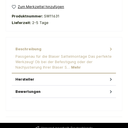
Zum Merkzettel hinzufügen
Produktnummer:
SW11631
Lieferzeit:
2-5 Tage
Beschreibung
Passgenau für die Blaser Sattelmontage Das perfekte
Werkzeug! Ob bei der Befestigung oder der
Nachjustierung Ihrer Blaser S…
Mehr
Hersteller
Bewertungen