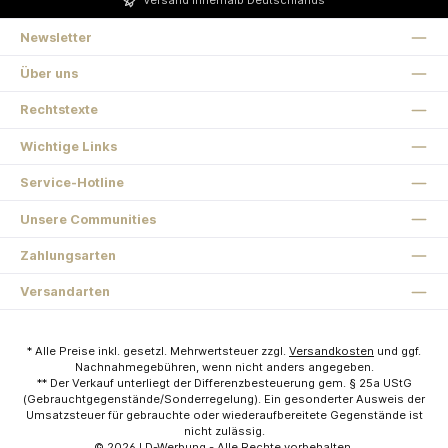
Versand innerhalb Deutschlands
Newsletter
Über uns
Rechtstexte
Wichtige Links
Service-Hotline
Unsere Communities
Zahlungsarten
Versandarten
* Alle Preise inkl. gesetzl. Mehrwertsteuer zzgl.
Versandkosten
und ggf.
Nachnahmegebühren, wenn nicht anders angegeben.
** Der Verkauf unterliegt der Differenzbesteuerung gem. § 25a UStG
(Gebrauchtgegenstände/Sonderregelung). Ein gesonderter Ausweis der
Umsatzsteuer für gebrauchte oder wiederaufbereitete Gegenstände ist
nicht zulässig.
© 2026
LD-Werbung
- Alle Rechte vorbehalten.