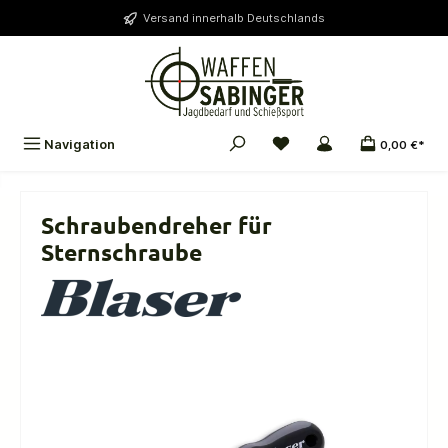
alt springen
Versand innerhalb Deutschlands
Navigation
0,00 €*
Schraubendreher für
Sternschraube
Bildergalerie überspringen