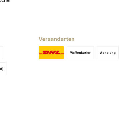
ucher
Versandarten
Waffenkurier
Abholung
ct)