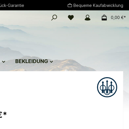
ück-Garantie
Bequeme Kaufabwicklung
0,00 €*
G
BEKLEIDUNG
€*