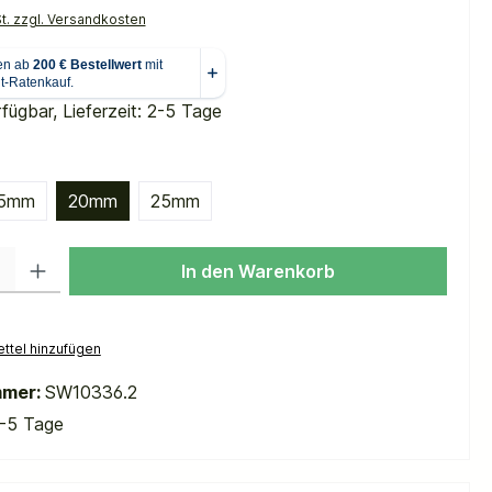
St. zzgl. Versandkosten
fügbar, Lieferzeit: 2-5 Tage
hlen
5mm
20mm
25mm
 Gib den gewünschten Wert ein oder benutze die Schaltflächen um die Anzah
In den Warenkorb
ttel hinzufügen
mmer:
SW10336.2
-5 Tage