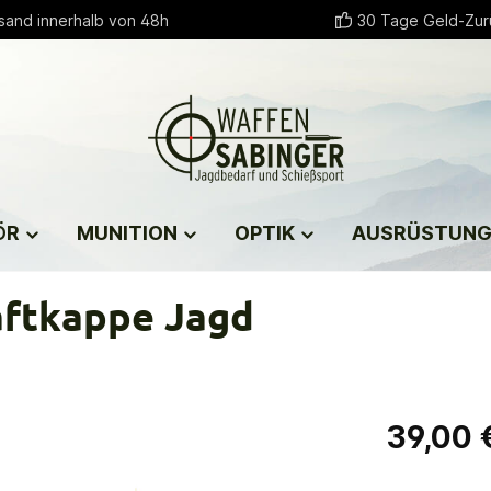
sand innerhalb von 48h
30 Tage Geld-Zur
ÖR
MUNITION
OPTIK
AUSRÜSTUN
aftkappe Jagd
39,00 