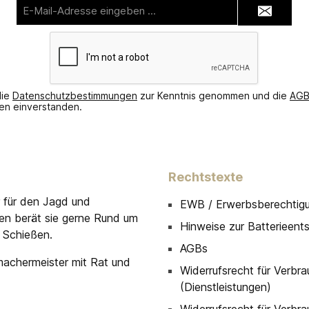
E-
Mail-
Adresse*
die
Datenschutzbestimmungen
zur Kenntnis genommen und die
AG
nen einverstanden.
Rechtstexte
r für den Jagd und
EWB / Erwerbsberechtig
men berät sie gerne Rund um
Hinweise zur Batterieent
 Schießen.
AGBs
machermeister mit Rat und
Widerrufsrecht für Verbra
(Dienstleistungen)