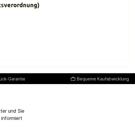
tsverordnung)
ück-Garantie
Bequeme Kaufabwicklung
ter und Sie
informiert