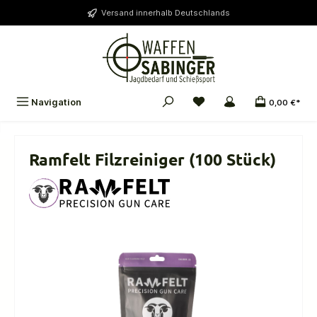
alt springen
Versand innerhalb Deutschlands
Navigation
0,00 €*
Ramfelt Filzreiniger (100 Stück)
Bildergalerie überspringen