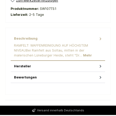
Zum Merkzettel hinzufügen
Produktnummer:
SW10773.1
Lieferzeit:
2-5 Tage
Beschreibung
RAMFELT: WAFFENREINIGUNG AUF HÖCHSTEM
NIVEAUBei Ramfelt aus Soltau, mitten in der
malerischen Lüneburger Heide, steht "Dr…
Mehr
Hersteller
Bewertungen
Versand innerhalb Deutschlands