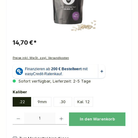
14,70 €*
Preise inkl. MwSt. zzgl. Versandkosten
Sofort verfügbar, Lieferzeit: 2-5 Tage
auswählen
Kaliber
.22
9mm
.30
Kal. 12
Produkt Anzahl: Gib den gewünschten Wert ein oder benutze die Schaltflächen um die 
In den Warenkorb