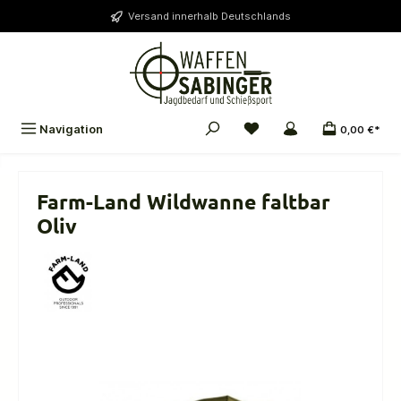
alt springen
Versand innerhalb Deutschlands
Navigation
0,00 €*
Farm-Land Wildwanne faltbar
Oliv
Bildergalerie überspringen