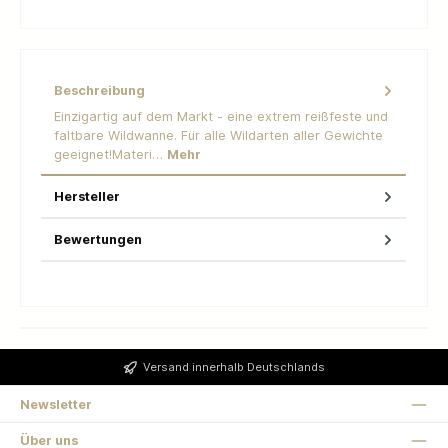
Beschreibung
Einzigartig auf dem Markt - eine extrem reißfeste und
faltbare Wildwanne. Für alle Wildarten aller Gewichte
geeignet!Materi…
Mehr
Hersteller
Bewertungen
Versand innerhalb Deutschlands
Newsletter
Über uns