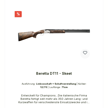
konzipiert und wird mit Stahlschrot staatlich
beschossen (verstärkter Beschuss mit zusätzlicher
Stahlschrotprüfung).
%
Beretta DT11 - Skeet
Ausführung:
Linkssschaft + Schaftverstellung
| Kaliber:
12/70
| Lauflänge:
71cm
Entwickelt für Champions...Die italienische Firma
Beretta fertigt seit mehr als 350 Jahren Lang- und
Kurzwaffen für verschiedenste Einsatzzwecke und ist
heute einer der renommiertesten Waffen-Hersteller