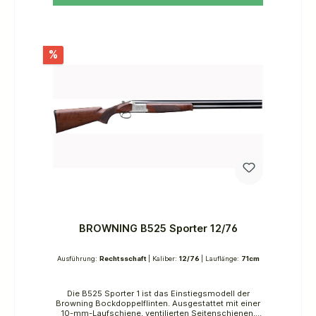
Chokes (bei ausgewählten Modellen)technische
Daten:Kaliber: 12/76Schaftlänge: 375 mmGewicht: 3,4
kgWechselchokes: 5 Invector DS Pro Ext.ventilierte
Schiene: 6 mm
%
BROWNING B525 Sporter 12/76
Ausführung:
Rechtsschaft
| Kaliber:
12/76
| Lauflänge:
71cm
Die B525 Sporter 1 ist das Einstiegsmodell der
Browning Bockdoppelflinten. Ausgestattet mit einer
10-mm-Laufschiene, ventilierten Seitenschienen,