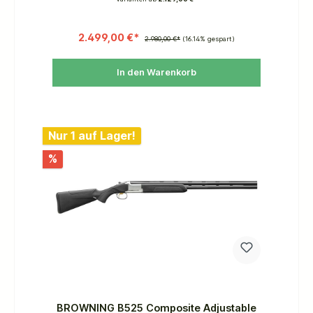
so leicht zu schießen. Millionen von Jägern vertrauen
dieser namhaften Jagdbegleiterin: Beretta Silver
Pigeon. Nehmen auch Sie konstant gute Leistung mit
aufs Feld!
2.499,00 €*
2.980,00 €*
(16.14% gespart)
In den Warenkorb
Nur 1 auf Lager!
%
BROWNING B525 Composite Adjustable