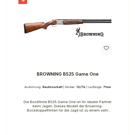
BROWNING B525 Game One
Ausführung:
Rechtsschaft
| Kaliber:
12/76
| Lauflänge:
71cm
Die Bockflinte B525 Game One ist Ihr idealer Partner
beim Jagen. Dieses Modell der Browning-
Bockdoppelflinten für die Jagd ist zu einem sehr
erschwinglichen Preis erhältlich. Ihre aus einem
einzigen geschmiedeten Stahlstück gefräste
Basküle, ihr leichterer Back-bored-Lauf, zusammen
mit Invector-Plus-Chokes, machen diese Flinte zur
idealen Waffe für all Ihre Jagdpartien.Die Jagdgravur