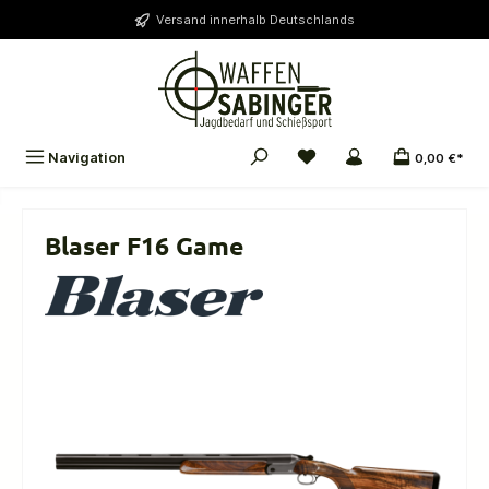
alt springen
Versand innerhalb Deutschlands
Navigation
0,00 €*
Blaser F16 Game
Bildergalerie überspringen