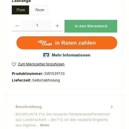
auswählen
Lauflänge
71cm
76cm
Produkt Anzahl: Gib den gewünschten Wert ein oder benutze die Schaltflächen um die 
In den Warenkorb
Zum Merkzettel hinzufügen
Produktnummer:
SW10391.10
Lieferzeit:
Selbstabholung
Beschreibung
BOCKFLINTE F16 Die neueste FlintenklassePerfektion
aus Leidenschaft – die F16 ist das neueste Ergebnis
aus Ingenie…
Mehr