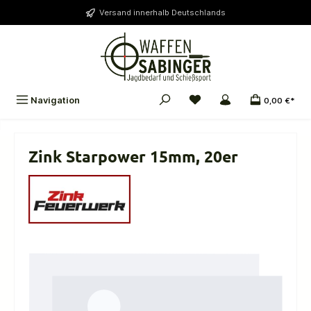
alt springen
Versand innerhalb Deutschlands
Navigation
0,00 €*
Zink Starpower 15mm, 20er
Bildergalerie überspringen