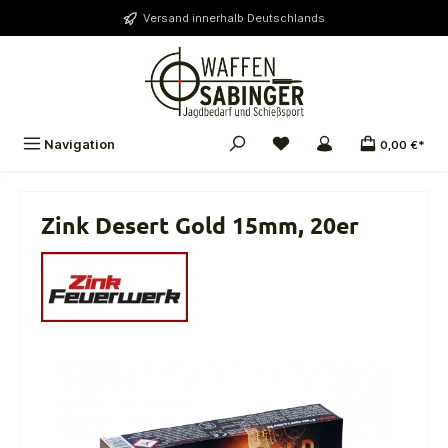
alt springen
Versand innerhalb Deutschlands
Navigation
0,00 €*
Zink Desert Gold 15mm, 20er
Bildergalerie überspringen