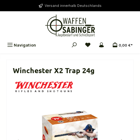
alt springen
Versand innerhalb Deutschlands
Navigation
0,00 €*
Winchester X2 Trap 24g
Bildergalerie überspringen