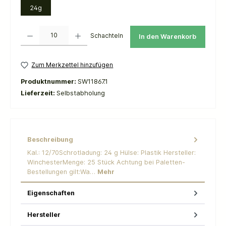
24g
Produkt Anzahl: Gib den gewünschten Wert ein oder benutze die Schaltflächen um die 
Schachteln
In den Warenkorb
Zum Merkzettel hinzufügen
Produktnummer:
SW11867.1
Lieferzeit:
Selbstabholung
Beschreibung
Kal.: 12/70Schrotladung: 24 g Hülse: Plastik Hersteller:
WinchesterMenge: 25 Stück Achtung bei Paletten-
Bestellungen gilt:Wa…
Mehr
Eigenschaften
Hersteller