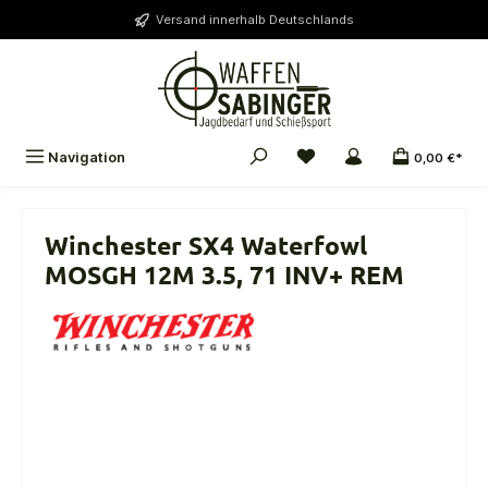
alt springen
Versand innerhalb Deutschlands
Navigation
0,00 €*
Winchester SX4 Waterfowl
MOSGH 12M 3.5, 71 INV+ REM
Bildergalerie überspringen