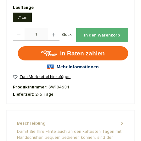
auswählen
Lauflänge
71cm
Produkt Anzahl: Gib den gewünschten Wert ein oder benutze die Schaltflächen um die 
Stück
In den Warenkorb
Zum Merkzettel hinzufügen
Produktnummer:
SW10463.1
Lieferzeit:
2-5 Tage
Beschreibung
Damit Sie Ihre Flinte auch an den kältesten Tagen mit
Handschuhen bequem bedienen können, sind der