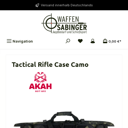
alt springen
Versand innerhalb Deutschlands
Navigation
0,00 €*
Tactical Rifle Case Camo
Bildergalerie überspringen