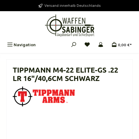
alt springen
Versand innerhalb Deutschlands
Navigation
0,00 €*
TIPPMANN M4-22 ELITE-GS .22
LR 16"/40,6CM SCHWARZ
Bildergalerie überspringen