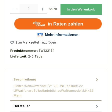
Produkt Anzahl: Gib den gewünschten Wert ein oder benutze die Schaltflächen um die 
Stück
In den Warenkorb
Zum Merkzettel hinzufügen
Produktnummer:
SW12213.1
Lieferzeit:
2-5 Tage
Beschreibung
Bleifrei:NeinGewinde:1/2"-28 UNEFKaliber:.22
LRWaffenart:SelbstladebüchseWaffenmodell:M4-22
Mehr
Hersteller