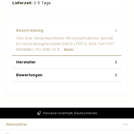
Lieferzeit:
2-5 Tage
Beschreibung
One Size Verantwortlicher Wirtschaftsakteur gemäß
EU-VerordnungHerstellerSAKO LTDP.O. BOX 14911101
RIIHIMÄKI, FI(+358) 10 8…
Mehr
Hersteller
Bewertungen
Versand innerhalb Deutschlands
Newsletter