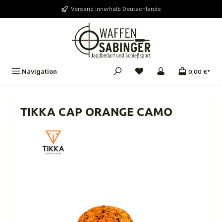
alt springen
Versand innerhalb Deutschlands
Navigation
0,00 €*
TIKKA CAP ORANGE CAMO
Bildergalerie überspringen