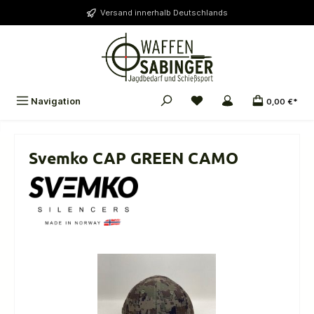
alt springen
Versand innerhalb Deutschlands
Navigation
0,00 €*
Svemko CAP GREEN CAMO
Bildergalerie überspringen