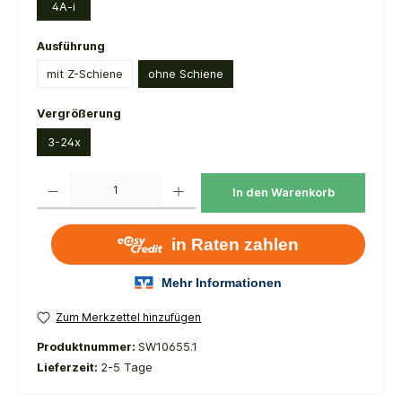
4A-i
auswählen
Ausführung
mit Z-Schiene
ohne Schiene
auswählen
Vergrößerung
3-24x
Produkt Anzahl: Gib den gewünschten Wert ein oder benutze die Schaltflächen um die 
In den Warenkorb
Zum Merkzettel hinzufügen
Produktnummer:
SW10655.1
Lieferzeit:
2-5 Tage