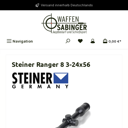
alt springen
Versand innerhalb Deutschlands
Navigation
0,00 €*
Steiner Ranger 8 3-24x56
Bildergalerie überspringen