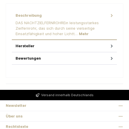
Beschreibung
DAS NACHTZIELFERNROHREin leistungsstarkes
Zielfernrohr, das sich durch seine vielseitige
Einsatzfähigkeit und hoher Lichtt…
Mehr
Hersteller
Bewertungen
Versand innerhalb Deutschlands
Newsletter
Über uns
Rechtstexte