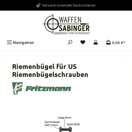
alt springen
Versand innerhalb Deutschlands
Navigation
0,00 €*
Riemenbügel für US
Riemenbügelschrauben
Bildergalerie überspringen