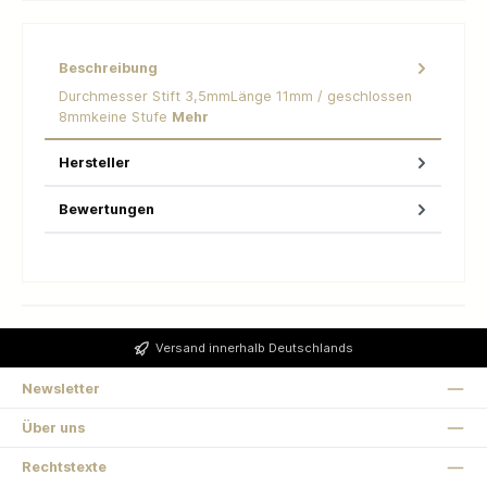
Beschreibung
Durchmesser Stift 3,5mmLänge 11mm / geschlossen
8mmkeine Stufe
Mehr
Hersteller
Bewertungen
Versand innerhalb Deutschlands
Newsletter
Über uns
Rechtstexte