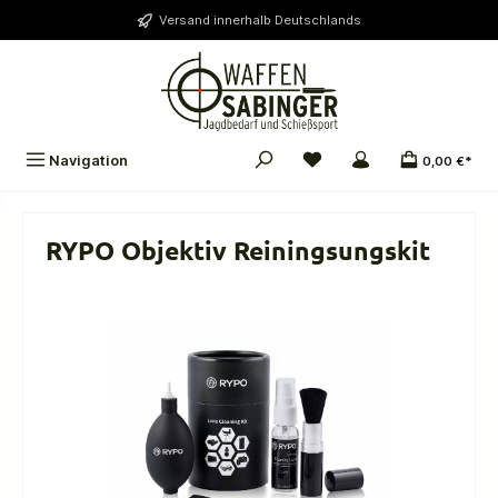
alt springen
Versand innerhalb Deutschlands
Navigation
0,00 €*
RYPO Objektiv Reiningsungskit
Bildergalerie überspringen