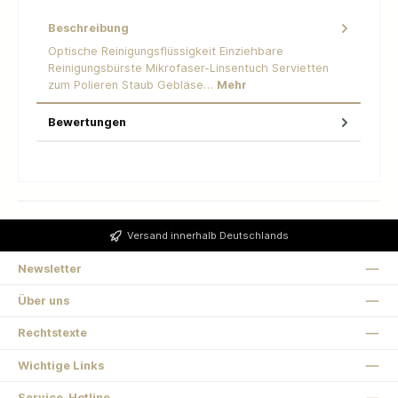
Beschreibung
Optische Reinigungsflüssigkeit Einziehbare
Reinigungsbürste Mikrofaser-Linsentuch Servietten
zum Polieren Staub Gebläse…
Mehr
Bewertungen
Versand innerhalb Deutschlands
Newsletter
Über uns
Rechtstexte
Wichtige Links
Service-Hotline