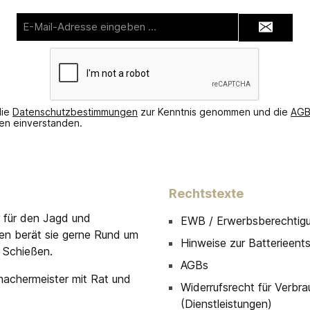
E-
Mail-
Adresse*
die
Datenschutzbestimmungen
zur Kenntnis genommen und die
AG
nen einverstanden.
Rechtstexte
r für den Jagd und
EWB / Erwerbsberechtig
men berät sie gerne Rund um
Hinweise zur Batterieent
 Schießen.
AGBs
machermeister mit Rat und
Widerrufsrecht für Verbra
(Dienstleistungen)