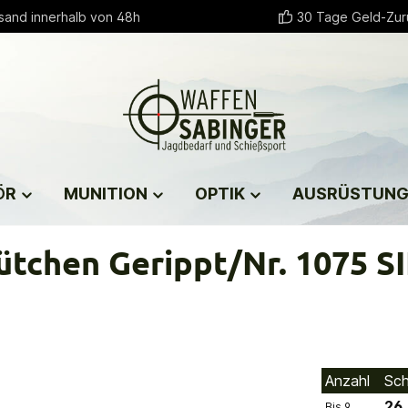
sand innerhalb von 48h
30 Tage Geld-Zur
ÖR
MUNITION
OPTIK
AUSRÜSTUN
tchen Gerippt/Nr. 1075 S
Anzahl
Sch
26,
Bis
9