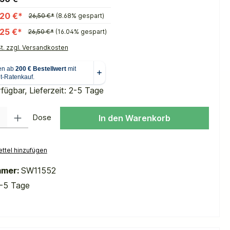
20 €*
26,50 €*
(8.68% gespart)
25 €*
26,50 €*
(16.04% gespart)
St. zzgl. Versandkosten
fügbar, Lieferzeit: 2-5 Tage
 Gib den gewünschten Wert ein oder benutze die Schaltflächen um die Anzah
Dose
In den Warenkorb
ttel hinzufügen
mmer:
SW11552
-5 Tage