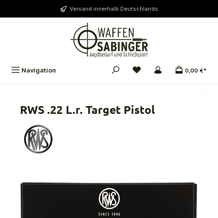
alt springen
Versand innerhalb Deutschlands
Navigation
0,00 €*
RWS .22 L.r. Target Pistol
Bildergalerie überspringen