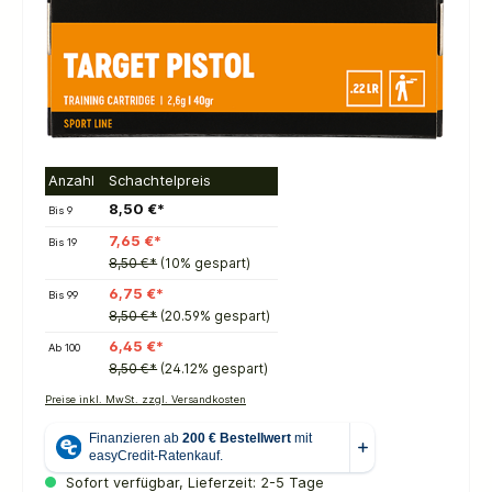
Anzahl
Schachtelpreis
8,50 €*
Bis
9
7,65 €*
Bis
19
8,50 €*
(10% gespart)
6,75 €*
Bis
99
8,50 €*
(20.59% gespart)
6,45 €*
Ab
100
8,50 €*
(24.12% gespart)
Preise inkl. MwSt. zzgl. Versandkosten
Sofort verfügbar, Lieferzeit: 2-5 Tage