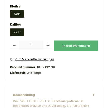
auswählen
Bleifrei
Nein
auswählen
Kaliber
.22 l.r.
Produkt Anzahl: Gib den gewünschten Wert ein oder benutze die Schaltflächen um die 
In den Warenkorb
Zum Merkzettel hinzufügen
Produktnummer:
RU-2132710
Lieferzeit:
2-5 Tage
Beschreibung
Die RWS TARGET PISTOL Randfeuerpatrone ist
besonders präzise und zuverlässig. Sie funktioniert