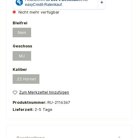
Nicht mehr verfügbar
auswählen
Bleifrei
Nein
(Diese Option ist zurzeit nicht verfügbar.)
auswählen
Geschoss
MJ
(Diese Option ist zurzeit nicht verfügbar.)
auswählen
Kaliber
.22 Hornet
(Diese Option ist zurzeit nicht verfügbar.)
Zum Merkzettel hinzufügen
Produktnummer:
RU-2116367
Lieferzeit:
2-5 Tage
Beschreibung