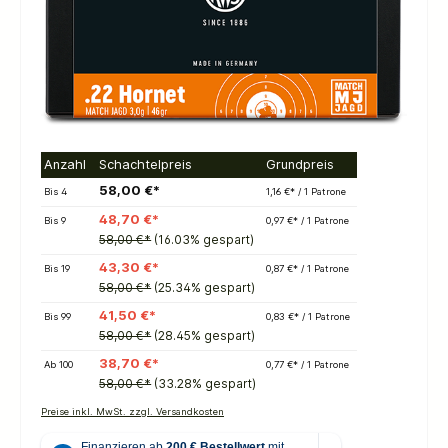
Anzahl
Schachtelpreis
Grundpreis
58,00 €*
Bis
4
1,16 €* / 1 Patrone
48,70 €*
Bis
9
0,97 €* / 1 Patrone
58,00 €*
(16.03% gespart)
43,30 €*
Bis
19
0,87 €* / 1 Patrone
58,00 €*
(25.34% gespart)
41,50 €*
Bis
99
0,83 €* / 1 Patrone
58,00 €*
(28.45% gespart)
38,70 €*
Ab
100
0,77 €* / 1 Patrone
58,00 €*
(33.28% gespart)
Preise inkl. MwSt. zzgl. Versandkosten