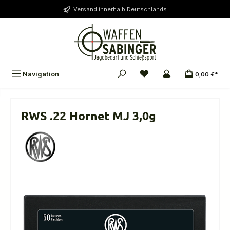
alt springen
Versand innerhalb Deutschlands
Navigation
0,00 €*
RWS .22 Hornet MJ 3,0g
Bildergalerie überspringen