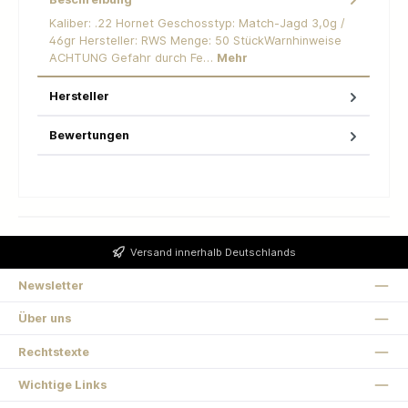
​Kaliber: .22 Hornet Geschosstyp: Match-Jagd 3,0g /
46gr Hersteller: RWS Menge: 50 StückWarnhinweise
ACHTUNG Gefahr durch Fe…
Mehr
Hersteller
Bewertungen
Versand innerhalb Deutschlands
Newsletter
Über uns
Rechtstexte
Wichtige Links