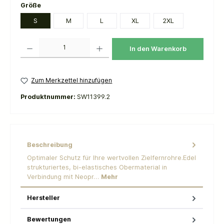
auswählen
Größe
S
M
L
XL
2XL
Produkt Anzahl: Gib den gewünschten Wert ein oder benutze die Schaltflächen um die 
In den Warenkorb
Zum Merkzettel hinzufügen
Produktnummer:
SW11399.2
Beschreibung
Optimaler Schutz für Ihre wertvollen Zielfernrohre.Edel
strukturiertes, bi-elastisches Obermaterial in
Verbindung mit Neopr…
Mehr
Hersteller
Bewertungen