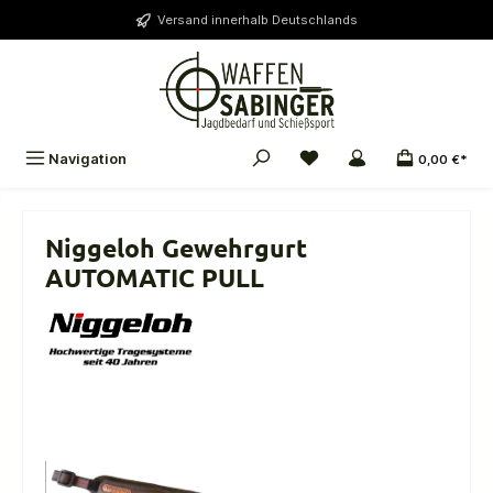
alt springen
Versand innerhalb Deutschlands
Navigation
0,00 €*
Niggeloh Gewehrgurt
AUTOMATIC PULL
Bildergalerie überspringen