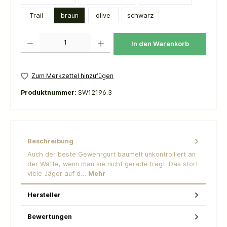
Trail
braun
olive
schwarz
Produkt Anzahl: Gib den gewünschten Wert ein oder benutze die Schaltflächen um die 
In den Warenkorb
Zum Merkzettel hinzufügen
Produktnummer:
SW12196.3
Beschreibung
Auch der beste Gewehrgurt baumelt unkontrolliert an
der Waffe, wenn man sie nicht gerade trägt. Das stört
viele Jäger auf d…
Mehr
Hersteller
Bewertungen