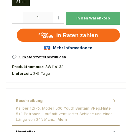
61cm
Produkt Anzahl: Gib den gewünschten Wert ein oder benutze die Schaltflächen um die 
In den Warenkorb
Zum Merkzettel hinzufügen
Produktnummer:
SW11413.1
Lieferzeit:
2-5 Tage
Beschreibung
Kaliber 12/76, Modell 500 Youth Bantam VRep.Flinte
5+1 Patronen, Lauf mit ventilierter Schiene und einer
Länge von 24"/61cm…
Mehr
Hersteller