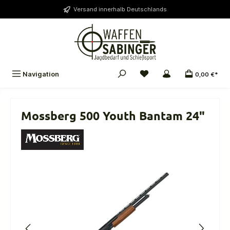
alt springen
Versand innerhalb Deutschlands
Navigation
0,00 €*
Mossberg 500 Youth Bantam 24"
Bildergalerie überspringen