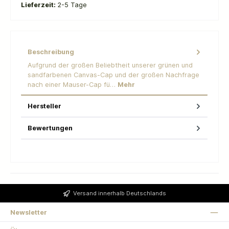
Lieferzeit:
2-5 Tage
Beschreibung
Aufgrund der großen Beliebtheit unserer grünen und
sandfarbenen Canvas-Cap und der großen Nachfrage
nach einer Mauser-Cap fü…
Mehr
Hersteller
Bewertungen
Versand innerhalb Deutschlands
Newsletter