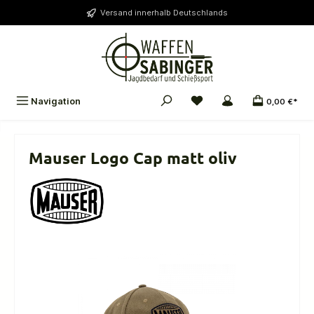
alt springen
Versand innerhalb Deutschlands
Navigation
0,00 €*
Mauser Logo Cap matt oliv
Bildergalerie überspringen