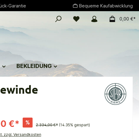
ück-Garantie
Bequeme Kaufabwicklung
0,00 €*
G
BEKLEIDUNG
gewinde
00 €*
%
2.334,00 €*
(14.35% gespart)
St. zzgl. Versandkosten