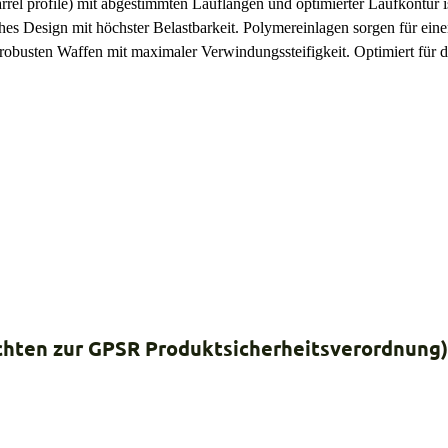
rel profile) mit abgestimmten Lauflängen und optimierter Laufkontur is
hes Design mit höchster Belastbarkeit. Polymereinlagen sorgen für ein
robusten Waffen mit maximaler Verwindungssteifigkeit. Optimiert für
ichten zur GPSR Produktsicherheitsverordnung)