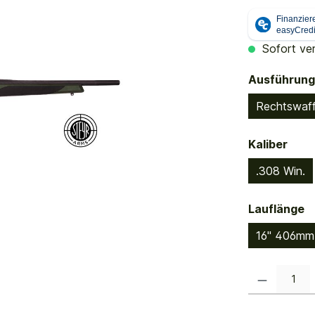
Sofort ver
Ausführung
Rechtswaf
ausw
Kaliber
.308 Win.
a
Lauflänge
16" 406mm
Produkt Anzahl: