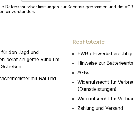
die
Datenschutzbestimmungen
zur Kenntnis genommen und die
AG
nen einverstanden.
Rechtstexte
r für den Jagd und
EWB / Erwerbsberechtig
men berät sie gerne Rund um
Hinweise zur Batterieent
 Schießen.
AGBs
machermeister mit Rat und
Widerrufsrecht für Verbra
(Dienstleistungen)
Widerrufsrecht für Verbra
Zahlung und Versand