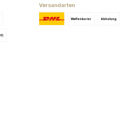
Versandarten
Waffenkurier
Abholung
ct)