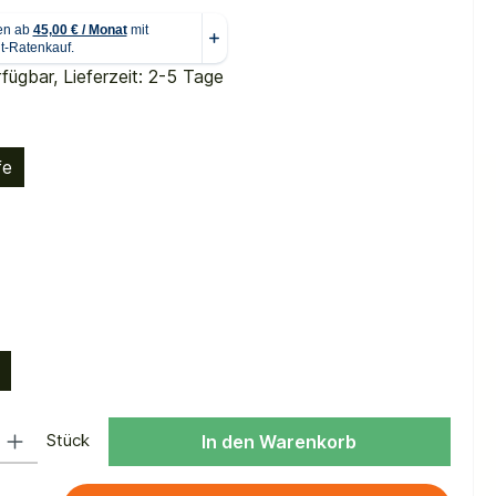
fügbar, Lieferzeit: 2-5 Tage
auswählen
fe
ählen
uswählen
 Gib den gewünschten Wert ein oder benutze die Schaltflächen um die Anzah
Stück
In den Warenkorb