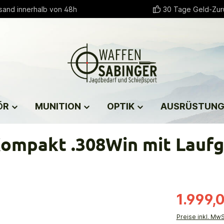
sand innerhalb von 48h
30 Tage Geld-Zur
ÖR
MUNITION
OPTIK
AUSRÜSTUN
ompakt .308Win mit Lauf
1.999,
Preise inkl. Mw