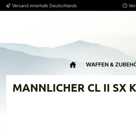
Versand innerhalb Deutschlands
Ver
springen
Zur Hauptnavigation springen
WAFFEN & ZUBEH
MANNLICHER CL II SX K
Bildergalerie überspringen