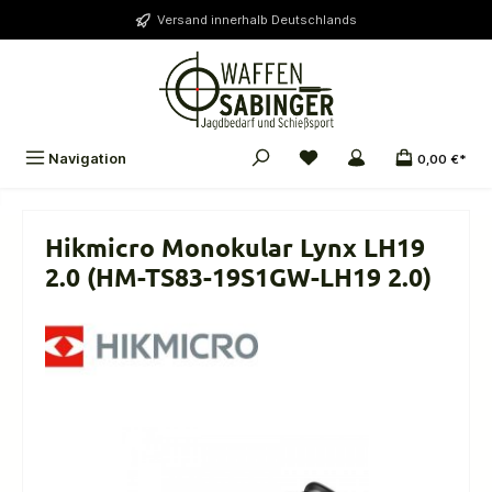
alt springen
Versand innerhalb Deutschlands
Navigation
0,00 €*
Hikmicro Monokular Lynx LH19
2.0 (HM-TS83-19S1GW-LH19 2.0)
Bildergalerie überspringen