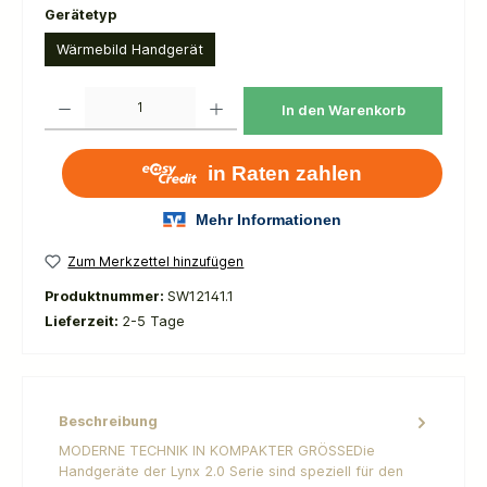
auswählen
Gerätetyp
Wärmebild Handgerät
Produkt Anzahl: Gib den gewünschten Wert ein oder benutze die Schaltflächen um die 
In den Warenkorb
Zum Merkzettel hinzufügen
Produktnummer:
SW12141.1
Lieferzeit:
2-5 Tage
Beschreibung
MODERNE TECHNIK IN KOMPAKTER GRÖSSEDie
Handgeräte der Lynx 2.0 Serie sind speziell für den