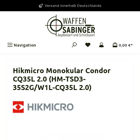
alt springen
Versand innerhalb Deutschlands
Navigation
0,00 €*
Hikmicro Monokular Condor
CQ35L 2.0 (HM-TSD3-
35S2G/W1L-CQ35L 2.0)
Bildergalerie überspringen