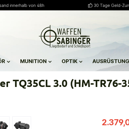
sand innerhalb von 48h
30 Tage Geld-Zur
ÖR
MUNITION
OPTIK
AUSRÜSTUN
der TQ35CL 3.0 (HM-TR76-
2.379,