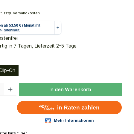
St. zzgl. Versandkosten
stenfrei
tig in 7 Tagen, Lieferzeit 2-5 Tage
uswählen
Clip-On
 Gib den gewünschten Wert ein oder benutze die Schaltflächen um die Anzah
In den Warenkorb
ttel hinzufügen