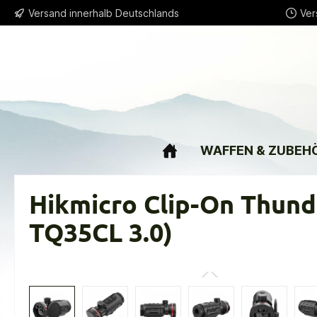
Versand innerhalb Deutschlands
Ver
springen
Zur Hauptnavigation springen
WAFFEN & ZUBEH
Hikmicro Clip-On Thun
TQ35CL 3.0)
Bildergalerie überspringen