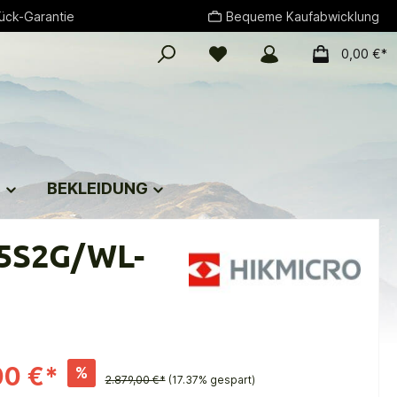
ück-Garantie
Bequeme Kaufabwicklung
0,00 €*
G
BEKLEIDUNG
35S2G/WL-
00 €*
%
2.879,00 €*
(17.37% gespart)