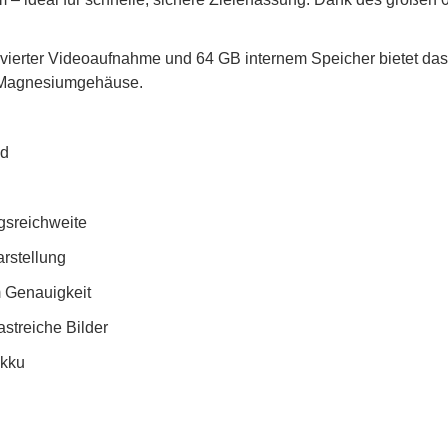
ivierter Videoaufnahme und 64 GB internem Speicher bietet da
n Magnesiumgehäuse.
nd
gsreichweite
arstellung
m Genauigkeit
astreiche Bilder
Akku