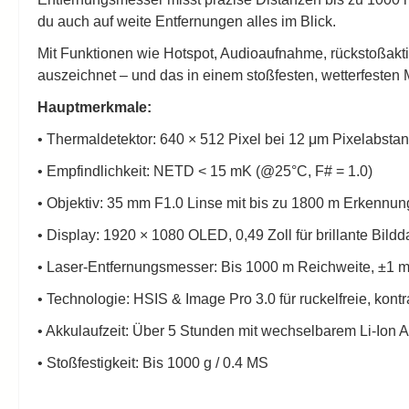
du auch auf weite Entfernungen alles im Blick.
Mit Funktionen wie Hotspot, Audioaufnahme, rückstoßakt
auszeichnet – und das in einem stoßfesten, wetterfeste
Hauptmerkmale:
• Thermaldetektor: 640 × 512 Pixel bei 12 μm Pixelabsta
• Empfindlichkeit: NETD < 15 mK (@25°C, F# = 1.0)
• Objektiv: 35 mm F1.0 Linse mit bis zu 1800 m Erkennun
• Display: 1920 × 1080 OLED, 0,49 Zoll für brillante Bildd
• Laser-Entfernungsmesser: Bis 1000 m Reichweite, ±1 
• Technologie: HSIS & Image Pro 3.0 für ruckelfreie, kontr
• Akkulaufzeit: Über 5 Stunden mit wechselbarem Li-Ion 
• Stoßfestigkeit: Bis 1000 g / 0.4 MS