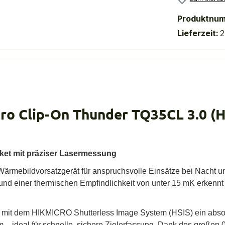
Produktnu
Lieferzeit:
2
cro Clip-On Thunder TQ35CL 3.0
et mit präziser Lasermessung
ärmebildvorsatzgerät für anspruchsvolle Einsätze bei Nacht u
und einer thermischen Empfindlichkeit von unter 15 mK erkennt 
 mit dem HIKMICRO Shutterless Image System (HSIS) ein absolut 
 – ideal für schnelle, sichere Zielerfassung. Dank des großen 