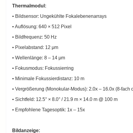
Thermalmodul:
• Bildsensor: Ungekühlte Fokalebenenarrays
• Auflösung: 640 × 512 Pixel
• Bildfrequenz: 50 Hz
• Pixelabstand: 12 μm
• Wellenlänge: 8 – 14 μm
• Fokusmodus: Fokussierring
• Minimale Fokussierdistanz: 10 m
• Vergrößerung (Monokular-Modus): 2.0x – 16.0x (8-fach di
• Sichtfeld: 12.5° × 8.0° / 21.9 m × 14.0 m @ 100 m
• Empfohlene Tagesoptik: 1x – 15x
Bildanzeige: