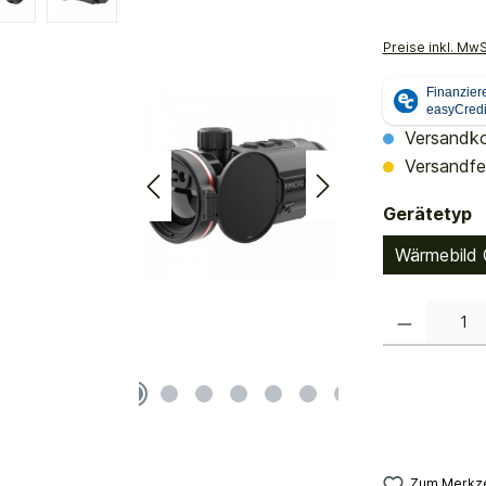
Preise inkl. Mw
Versandko
Versandfer
a
Gerätetyp
Wärmebild 
Produkt Anzahl:
Zum Merkze