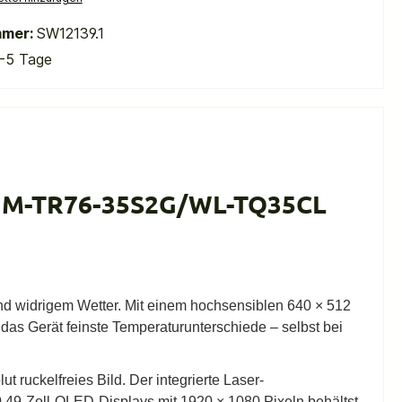
mmer:
SW12139.1
-5 Tage
 (HM-TR76-35S2G/WL-TQ35CL
nd widrigem Wetter. Mit einem hochsensiblen 640 × 512
das Gerät feinste Temperaturunterschiede – selbst bei
ruckelfreies Bild. Der integrierte Laser-
0,49-Zoll-OLED-Displays mit 1920 × 1080 Pixeln behältst