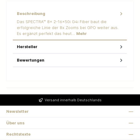
Beschreibung
Das SPECTRA™ 8x 2-16x50i G4i Fiber baut die
erfolgreiche Linie der 8x Zooms bei GPO weiter aus.
Es ergänzt perfekt das heut…
Mehr
Hersteller
Bewertungen
Versand innerhalb Deutschlands
Newsletter
Über uns
Rechtstexte