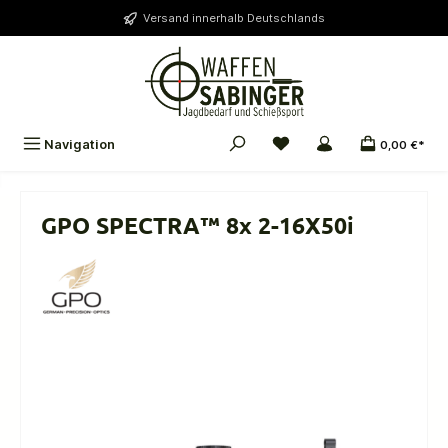
alt springen
Versand innerhalb Deutschlands
Navigation
0,00 €*
GPO SPECTRA™ 8x 2-16X50i
Bildergalerie überspringen