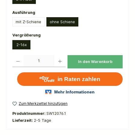
auswählen
Ausführung
mit Z-Schiene
ohne Schiene
auswählen
Vergrößerung
2-16x
Produkt Anzahl: Gib den gewünschten Wert ein oder benutze die Schaltflächen um die 
In den Warenkorb
Zum Merkzettel hinzufügen
Produktnummer:
SW12076.1
Lieferzeit:
2-5 Tage