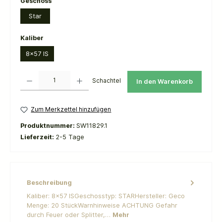
auswählen
Geschoss
Star
auswählen
Kaliber
8x57 IS
Produkt Anzahl: Gib den gewünschten Wert ein oder benutze die Schaltflächen um die 
Schachtel
In den Warenkorb
Zum Merkzettel hinzufügen
Produktnummer:
SW11829.1
Lieferzeit:
2-5 Tage
Beschreibung
​Kaliber: 8x57 ISGeschosstyp: STARHersteller: Geco
Menge: 20 StückWarnhinweise ACHTUNG Gefahr
durch Feuer oder Splitter,…
Mehr