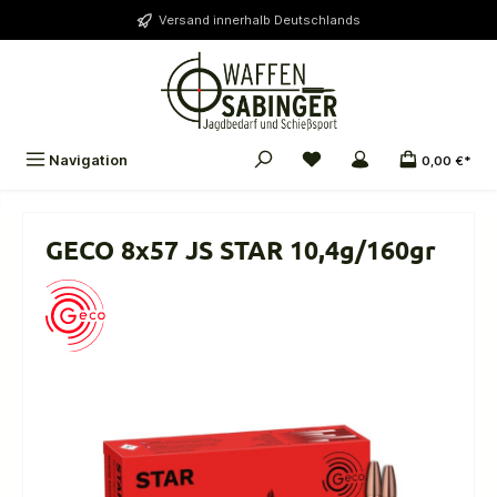
alt springen
Versand innerhalb Deutschlands
Navigation
0,00 €*
GECO 8x57 JS STAR 10,4g/160gr
Bildergalerie überspringen