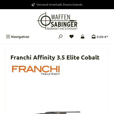
alt springen
Versand innerhalb Deutschlands
Navigation
0,00 €*
Franchi Affinity 3.5 Elite Cobalt
Bildergalerie überspringen