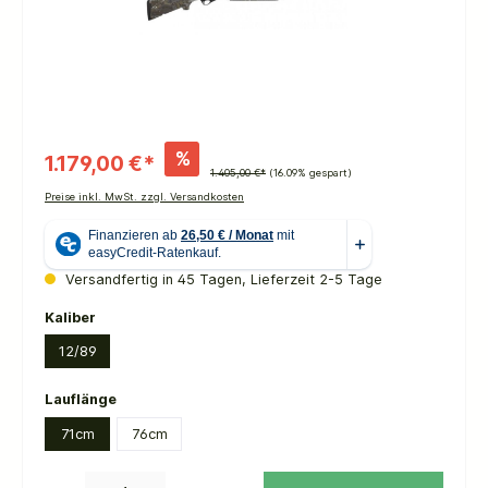
%
1.179,00 €*
1.405,00 €*
(16.09% gespart)
Preise inkl. MwSt. zzgl. Versandkosten
Versandfertig in 45 Tagen, Lieferzeit 2-5 Tage
auswählen
Kaliber
12/89
auswählen
Lauflänge
71cm
76cm
Produkt Anzahl: Gib den gewünschten Wert ein oder benutze die Schaltflächen um die 