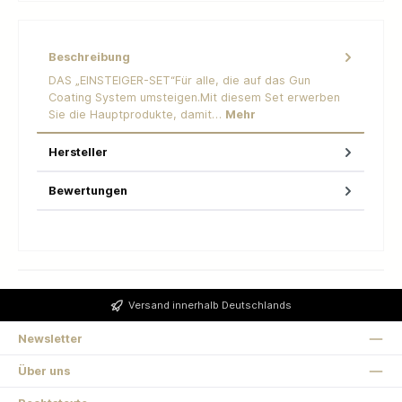
Beschreibung
DAS „EINSTEIGER-SET“Für alle, die auf das Gun
Coating System umsteigen.Mit diesem Set erwerben
Sie die Hauptprodukte, damit…
Mehr
Hersteller
Bewertungen
Versand innerhalb Deutschlands
Newsletter
Über uns