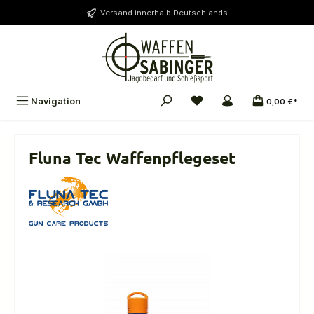
alt springen
Versand innerhalb Deutschlands
Navigation
0,00 €*
Fluna Tec Waffenpflegeset
Bildergalerie überspringen