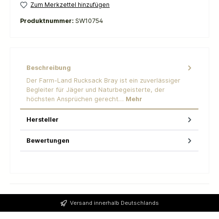
Zum Merkzettel hinzufügen
Produktnummer:
SW10754
Beschreibung
Der Farm-Land Rucksack Bray ist ein zuverlässiger
Begleiter für Jäger und Naturbegeisterte, der
höchsten Ansprüchen gerecht…
Mehr
Hersteller
Bewertungen
Versand innerhalb Deutschlands