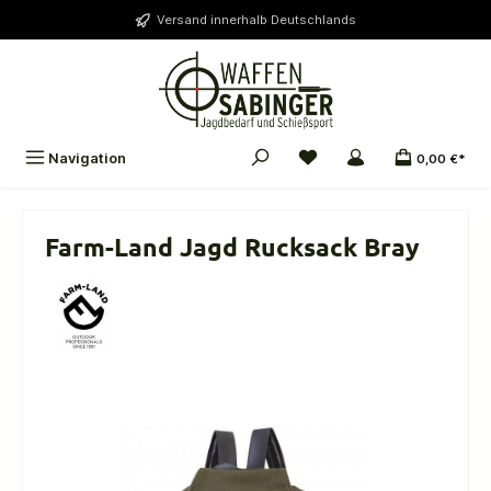
alt springen
Versand innerhalb Deutschlands
Navigation
0,00 €*
Farm-Land Jagd Rucksack Bray
Bildergalerie überspringen