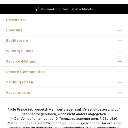
Versand innerhalb Deutschlands
Newsletter
Über uns
Rechtstexte
Wichtige Links
Service-Hotline
Unsere Communities
Zahlungsarten
Versandarten
* Alle Preise inkl. gesetzl. Mehrwertsteuer zzgl.
Versandkosten
und ggf.
Nachnahmegebühren, wenn nicht anders angegeben.
** Der Verkauf unterliegt der Differenzbesteuerung gem. § 25a UStG
(Gebrauchtgegenstände/Sonderregelung). Ein gesonderter Ausweis der
Umsatzsteuer für gebrauchte oder wiederaufbereitete Gegenstände ist