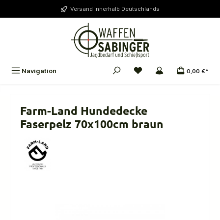
alt springen
Versand innerhalb Deutschlands
Navigation
0,00 €*
Farm-Land Hundedecke
Faserpelz 70x100cm braun
Bildergalerie überspringen