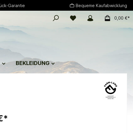
ück-Garantie
Bequeme Kaufabwicklung
0,00 €*
G
BEKLEIDUNG
€*