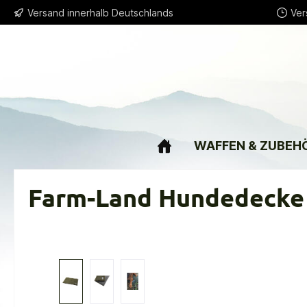
Versand innerhalb Deutschlands
Ver
springen
Zur Hauptnavigation springen
WAFFEN & ZUBEH
Farm-Land Hundedecke 
Bildergalerie überspringen