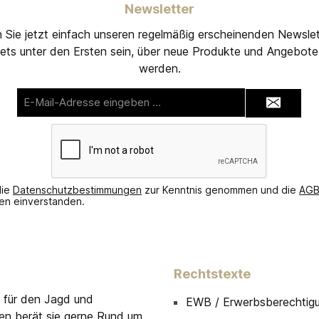
Newsletter
 Sie jetzt einfach unseren regelmäßig erscheinenden Newslet
ets unter den Ersten sein, über neue Produkte und Angebote 
werden.
E-
Mail-
Adresse*
die
Datenschutzbestimmungen
zur Kenntnis genommen und die
AG
nen einverstanden.
Rechtstexte
r für den Jagd und
EWB / Erwerbsberechtig
men berät sie gerne Rund um