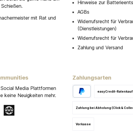
Hinweise zur Batterieent
 Schießen.
AGBs
machermeister mit Rat und
Widerrufsrecht für Verbra
(Dienstleistungen)
Widerrufsrecht für Verbra
Zahlung und Versand
ommunities
Zahlungsarten
 Social Media Plattformen
easyCredit-Ratenkauf
e keine Neuigkeiten mehr.
Zahlung bei Abholung (Click & Colle
gram
Website
Vorkasse