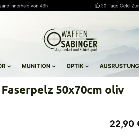
sand innerhalb von 48h
30 Tage Geld-Zur
ÖR
MUNITION
OPTIK
AUSRÜSTUN
Faserpelz 50x70cm oliv
22,90 