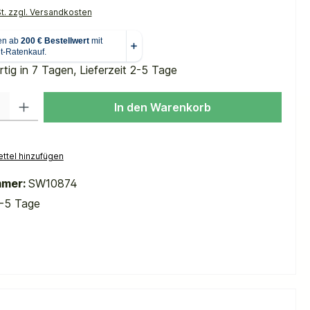
St. zzgl. Versandkosten
tig in 7 Tagen, Lieferzeit 2-5 Tage
 Gib den gewünschten Wert ein oder benutze die Schaltflächen um die Anzah
In den Warenkorb
ttel hinzufügen
mmer:
SW10874
-5 Tage