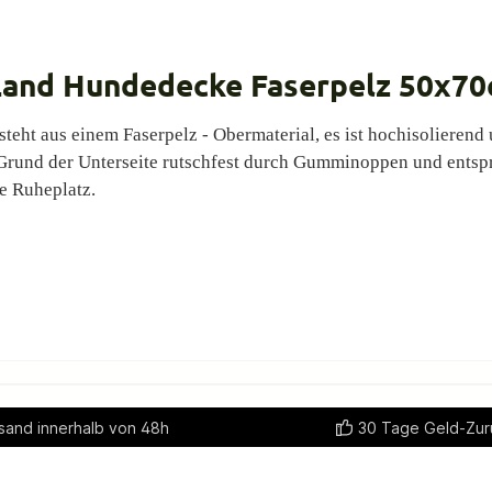
and Hundedecke Faserpelz 50x70
t aus einem Faserpelz - Obermaterial, es ist hochisolierend 
 Grund der Unterseite rutschfest durch Gumminoppen und entsp
e Ruheplatz.
sand innerhalb von 48h
30 Tage Geld-Zur