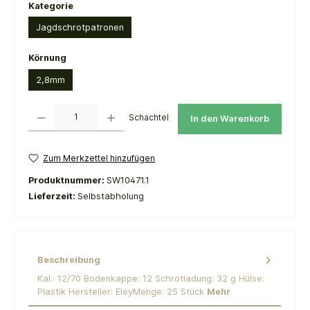
auswählen
Kategorie
Jagdschrotpatronen
auswählen
Körnung
2,8mm
Produkt Anzahl: Gib den gewünschten Wert ein oder benutze die Schaltflächen um die 
Schachtel
In den Warenkorb
Zum Merkzettel hinzufügen
Produktnummer:
SW10471.1
Lieferzeit:
Selbstabholung
Beschreibung
Kal.: 12/70 Bodenkappe: 12 Schrotladung: 32 g Hülse:
Plastik Hersteller: EleyMenge: 25 Stück
Mehr