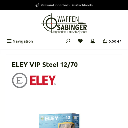
alt springen
Versand innerhalb Deutschlands
Navigation
0,00 €*
ELEY VIP Steel 12/70
Bildergalerie überspringen