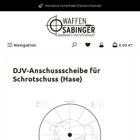
alt springen
Versand innerhalb Deutschlands
Navigation
0,00 €*
DJV-Anschussscheibe für
Schrotschuss (Hase)
Bildergalerie überspringen