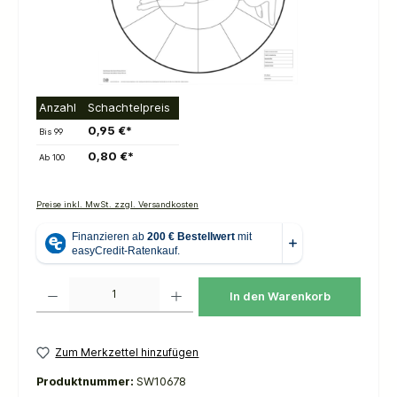
Anzahl
Schachtelpreis
0,95 €*
Bis
99
0,80 €*
Ab
100
Preise inkl. MwSt. zzgl. Versandkosten
Produkt Anzahl: Gib den gewünschten Wert ein oder benutze die Schaltflächen um die 
In den Warenkorb
Zum Merkzettel hinzufügen
Produktnummer:
SW10678