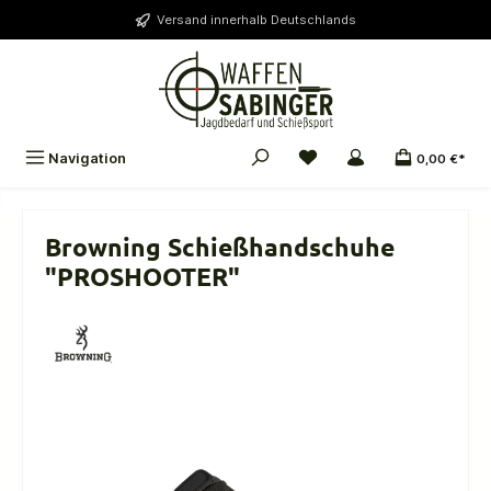
alt springen
Versand innerhalb Deutschlands
Navigation
0,00 €*
Browning Schießhandschuhe
"PROSHOOTER"
Bildergalerie überspringen