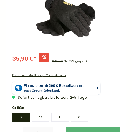
%
35,90 €*
41,95 €*
(14.42% gespart)
Preise inkl. MwSt. zzgl. Versandkosten
Sofort verfügbar, Lieferzeit: 2-5 Tage
auswählen
Größe
S
M
L
XL
Produkt Anzahl: Gib den gewünschten Wert ein oder benutze die Schaltflächen um die 