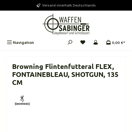
alt springen
Versand innerhalb Deutschlands
Navigation
0,00 €*
Browning Flintenfutteral FLEX,
FONTAINEBLEAU, SHOTGUN, 135
CM
Bildergalerie überspringen