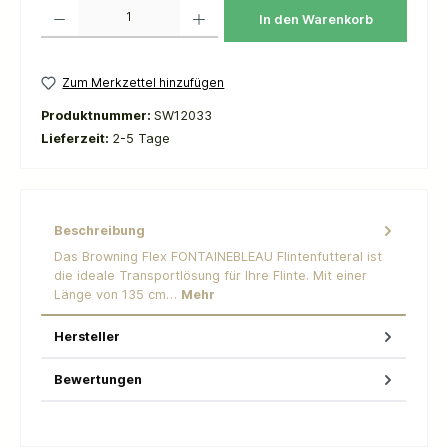
Produkt Anzahl: Gib den gewünschten Wert ein oder benutze die Schaltflächen um die 
In den Warenkorb
Zum Merkzettel hinzufügen
Produktnummer:
SW12033
Lieferzeit:
2-5 Tage
Beschreibung
Das Browning Flex FONTAINEBLEAU Flintenfutteral ist
die ideale Transportlösung für Ihre Flinte. Mit einer
Länge von 135 cm…
Mehr
Hersteller
Bewertungen