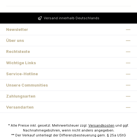
Versand innerhalb Deutschlands
Newsletter
Über uns
Rechtstexte
Wichtige Links
Service-Hotline
Unsere Communities
Zahlungsarten
Versandarten
* Alle Preise inkl. gesetzl. Mehrwertsteuer zzgl.
Versandkosten
und ggf.
Nachnahmegebühren, wenn nicht anders angegeben.
** Der Verkauf unterliegt der Differenzbesteuerung gem. § 25a UStG