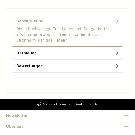
Beschreibung
Diese hochwertige Trinkflasche mit Saugaufsatz ist
ideal für unterwegs. Im Inneren befindet sich ein
Strohhalm, der das…
Mehr
Hersteller
Bewertungen
Versand innerhalb Deutschlands
Newsletter
Über uns