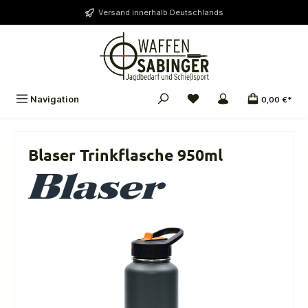
alt springen
Versand innerhalb Deutschlands
Navigation
0,00 €*
Blaser Trinkflasche 950ml
Bildergalerie überspringen